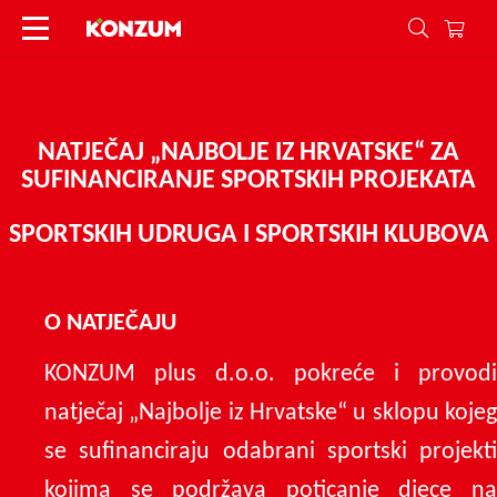
Najbolje iz Hrvatske - sport - pravila - Konzum
NATJEČAJ „NAJBOLJE IZ HRVATSKE“ ZA
SUFINANCIRANJE SPORTSKIH PROJEKATA
SPORTSKIH UDRUGA I SPORTSKIH KLUBOVA
O NATJEČAJU
KONZUM plus d.o.o. pokreće i provodi
natječaj „Najbolje iz Hrvatske“ u sklopu kojeg
se sufinanciraju odabrani sportski projekti
kojima se podržava poticanje djece na