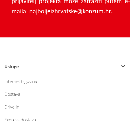
prijavitelj projekta može zatražiti putem e-
maila: najboljeizhrvatske@konzum.hr.
Usluge
Internet trgovina
Dostava
Drive In
Express dostava