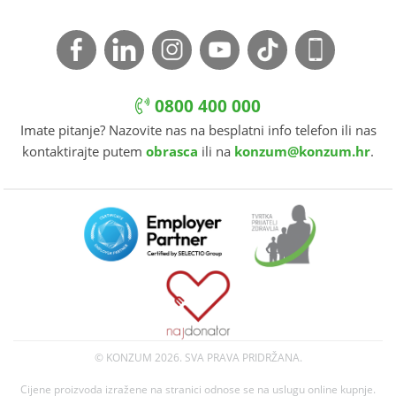
0800 400 000
Imate pitanje? Nazovite nas na besplatni info telefon ili nas
kontaktirajte putem
obrasca
ili na
konzum@konzum.hr
.
© KONZUM
2026. SVA PRAVA PRIDRŽANA.
Cijene proizvoda izražene na stranici odnose se na uslugu online kupnje.