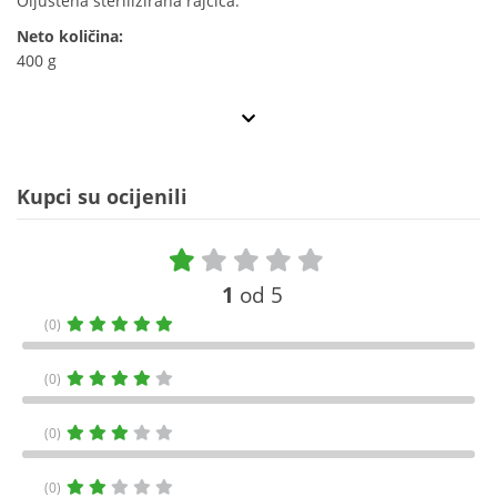
Oljuštena sterilizirana rajčica.
Neto količina:
400 g
Kupci su ocijenili
1
od 5
(0)
(0)
(0)
(0)