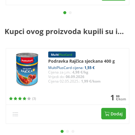
Kupci ovog proizvoda kupili su i...
Multi
PlusCard
Podravka Rajčica sjeckana 400 g
MultiPlusCard cijena:
1,55 €
Cijena za j.m.:
4,98 €/kg
Vrijedi do:
06.09.2026
Cijena 02.05.2025.:
1,99 €/kom
1
99
(3)
€/kom
Dodaj