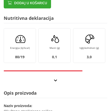
DODAJ U KOŠARICU
Nutritivna deklaracija
Energija (kJ/kcal)
Masti (g)
Ugljikohidrati (g)
80/19
0,1
3,0
Opis proizvoda
Naziv proizvoda: