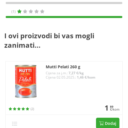
(1)
I ovi proizvodi bi vas mogli
zanimati...
Mutti Pelati 260 g
Cijena za j.m.:
7,27 €/kg
Cijena 02.05.2025.:
1,46 €/kom
1
89
(2)
€/kom
Dodaj