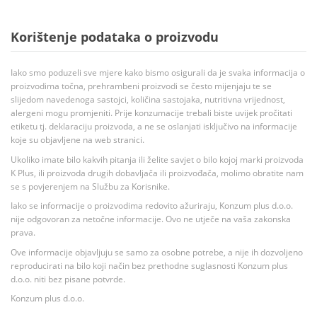
Korištenje podataka o proizvodu
Iako smo poduzeli sve mjere kako bismo osigurali da je svaka informacija o
proizvodima točna, prehrambeni proizvodi se često mijenjaju te se
slijedom navedenoga sastojci, količina sastojaka, nutritivna vrijednost,
alergeni mogu promjeniti. Prije konzumacije trebali biste uvijek pročitati
etiketu tj. deklaraciju proizvoda, a ne se oslanjati isključivo na informacije
koje su objavljene na web stranici.
Ukoliko imate bilo kakvih pitanja ili želite savjet o bilo kojoj marki proizvoda
K Plus, ili proizvoda drugih dobavljača ili proizvođača, molimo obratite nam
se s povjerenjem na Službu za Korisnike.
Iako se informacije o proizvodima redovito ažuriraju, Konzum plus d.o.o.
nije odgovoran za netočne informacije. Ovo ne utječe na vaša zakonska
prava.
Ove informacije objavljuju se samo za osobne potrebe, a nije ih dozvoljeno
reproducirati na bilo koji način bez prethodne suglasnosti Konzum plus
d.o.o. niti bez pisane potvrde.
Konzum plus d.o.o.