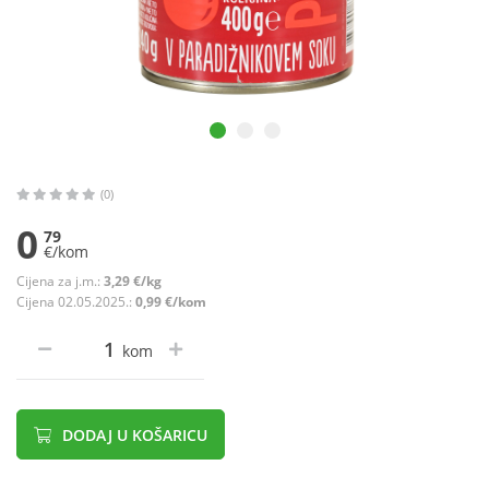
(0)
0
79
€/kom
Cijena za j.m.:
3,29 €/kg
Cijena 02.05.2025.:
0,99 €/kom
kom
DODAJ U KOŠARICU