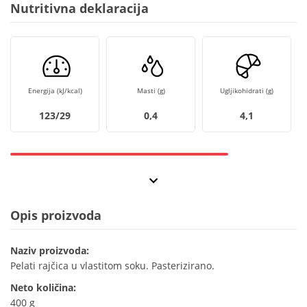
Nutritivna deklaracija
Energija (kJ/kcal)
Masti (g)
Ugljikohidrati (g)
123/29
0,4
4,1
Opis proizvoda
Naziv proizvoda:
Pelati rajčica u vlastitom soku. Pasterizirano.
Neto količina:
400 g