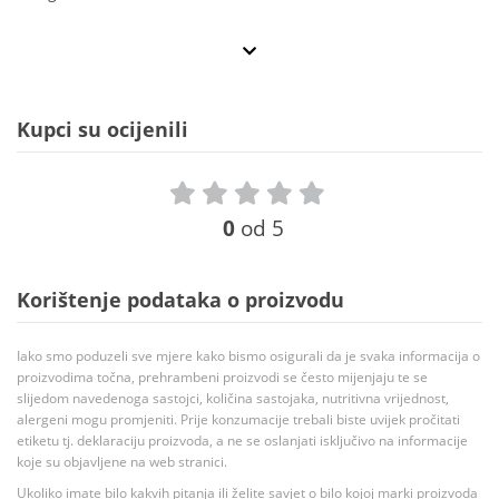
Kupci su ocijenili
0
od 5
Korištenje podataka o proizvodu
Iako smo poduzeli sve mjere kako bismo osigurali da je svaka informacija o
proizvodima točna, prehrambeni proizvodi se često mijenjaju te se
slijedom navedenoga sastojci, količina sastojaka, nutritivna vrijednost,
alergeni mogu promjeniti. Prije konzumacije trebali biste uvijek pročitati
etiketu tj. deklaraciju proizvoda, a ne se oslanjati isključivo na informacije
koje su objavljene na web stranici.
Ukoliko imate bilo kakvih pitanja ili želite savjet o bilo kojoj marki proizvoda