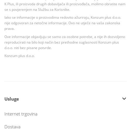
K Plus, ili proizvoda drugih dobavljača ili proizvođača, molimo obratite nam
se s povjerenjem na Službu za Korisnike.
Iako se informacije o proizvodima redovito ažuriraju, Konzum plus d.o.o.
nije odgovoran za netočne informacije. Ovo ne utječe na vaša zakonska
prava.
Ove informacije objavljuju se samo za osobne potrebe, a nije ih dozvoljeno
reproducirati na bilo koji način bez prethodne suglasnosti Konzum plus
d.o.o. niti bez pisane potvrde.
Konzum plus d.o.o.
Usluge
Internet trgovina
Dostava