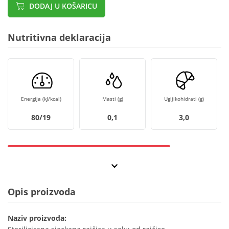
DODAJ U KOŠARICU
Nutritivna deklaracija
Energija (kJ/kcal)
Masti (g)
Ugljikohidrati (g)
80/19
0,1
3,0
Opis proizvoda
Naziv proizvoda: