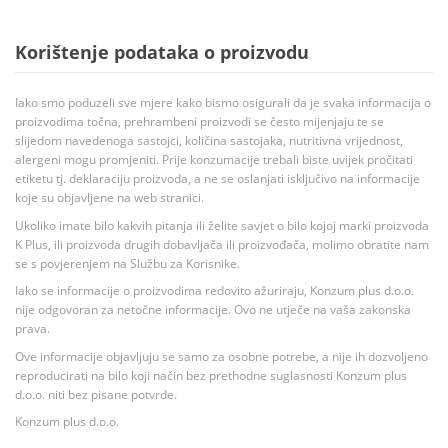
Korištenje podataka o proizvodu
Iako smo poduzeli sve mjere kako bismo osigurali da je svaka informacija o
proizvodima točna, prehrambeni proizvodi se često mijenjaju te se
slijedom navedenoga sastojci, količina sastojaka, nutritivna vrijednost,
alergeni mogu promjeniti. Prije konzumacije trebali biste uvijek pročitati
etiketu tj. deklaraciju proizvoda, a ne se oslanjati isključivo na informacije
koje su objavljene na web stranici.
Ukoliko imate bilo kakvih pitanja ili želite savjet o bilo kojoj marki proizvoda
K Plus, ili proizvoda drugih dobavljača ili proizvođača, molimo obratite nam
se s povjerenjem na Službu za Korisnike.
Iako se informacije o proizvodima redovito ažuriraju, Konzum plus d.o.o.
nije odgovoran za netočne informacije. Ovo ne utječe na vaša zakonska
prava.
Ove informacije objavljuju se samo za osobne potrebe, a nije ih dozvoljeno
reproducirati na bilo koji način bez prethodne suglasnosti Konzum plus
d.o.o. niti bez pisane potvrde.
Konzum plus d.o.o.