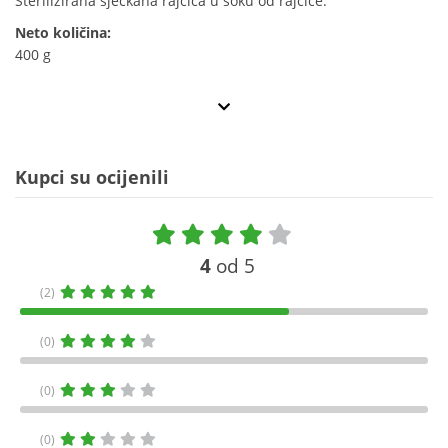
Sterilizirana sjeckana rajčica u soku od rajčice.
Neto količina:
400 g
Kupci su ocijenili
4
od 5
(2)
(0)
(0)
(0)