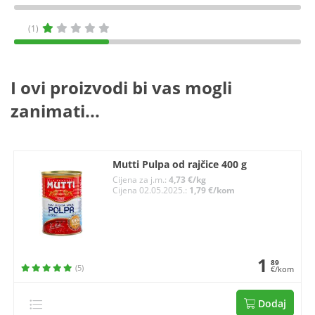
(1)
I ovi proizvodi bi vas mogli
zanimati...
Mutti Pulpa od rajčice 400 g
Cijena za j.m.:
4,73 €/kg
Cijena 02.05.2025.:
1,79 €/kom
1
89
(5)
€/kom
Dodaj