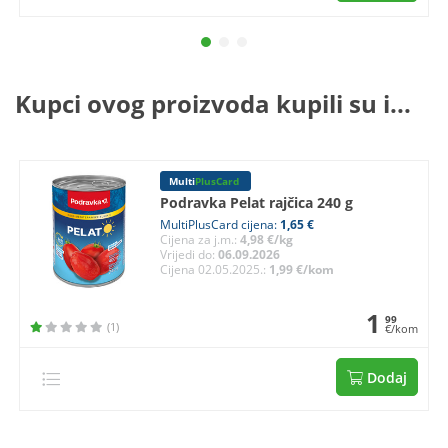
Kupci ovog proizvoda kupili su i...
Multi
PlusCard
Podravka Pelat rajčica 240 g
MultiPlusCard cijena:
1,65 €
Cijena za j.m.:
4,98 €/kg
Vrijedi do:
06.09.2026
Cijena 02.05.2025.:
1,99 €/kom
1
99
(1)
€/kom
Dodaj