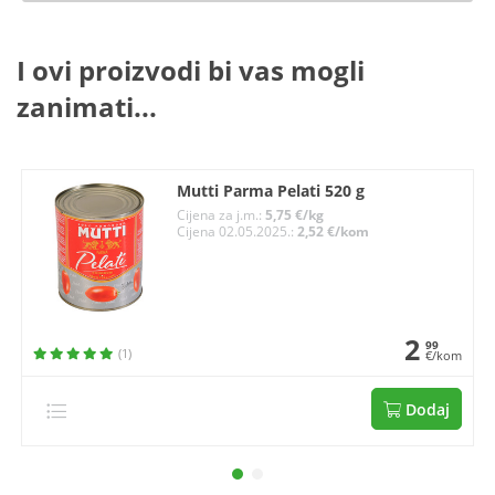
I ovi proizvodi bi vas mogli
zanimati...
Mutti Parma Pelati 520 g
Cijena za j.m.:
5,75 €/kg
Cijena 02.05.2025.:
2,52 €/kom
2
99
(1)
€/kom
Dodaj