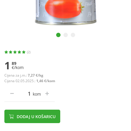
(2)
1
89
€/kom
Cijena za j.m.:
7,27 €/kg
Cijena 02.05.2025.:
1,46 €/kom
kom
DODAJ U KOŠARICU