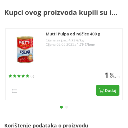
Kupci ovog proizvoda kupili su i...
Mutti Pulpa od rajčice 400 g
Cijena za j.m.:
4,73 €/kg
Cijena 02.05.2025.:
1,79 €/kom
1
89
(5)
€/kom
Dodaj
Korištenje podataka o proizvodu