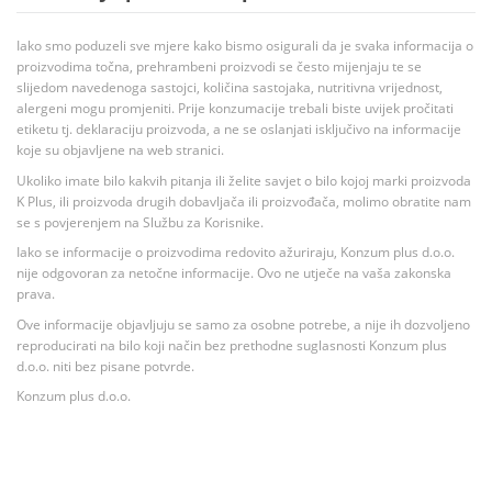
Iako smo poduzeli sve mjere kako bismo osigurali da je svaka informacija o
proizvodima točna, prehrambeni proizvodi se često mijenjaju te se
slijedom navedenoga sastojci, količina sastojaka, nutritivna vrijednost,
alergeni mogu promjeniti. Prije konzumacije trebali biste uvijek pročitati
etiketu tj. deklaraciju proizvoda, a ne se oslanjati isključivo na informacije
koje su objavljene na web stranici.
Ukoliko imate bilo kakvih pitanja ili želite savjet o bilo kojoj marki proizvoda
K Plus, ili proizvoda drugih dobavljača ili proizvođača, molimo obratite nam
se s povjerenjem na Službu za Korisnike.
Iako se informacije o proizvodima redovito ažuriraju, Konzum plus d.o.o.
nije odgovoran za netočne informacije. Ovo ne utječe na vaša zakonska
prava.
Ove informacije objavljuju se samo za osobne potrebe, a nije ih dozvoljeno
reproducirati na bilo koji način bez prethodne suglasnosti Konzum plus
d.o.o. niti bez pisane potvrde.
Konzum plus d.o.o.