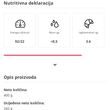
Nutritivna deklaracija
Energija (kJ/kcal)
Masti (g)
Ugljikohidrati (g)
92/22
<0,5
3.6
Opis proizvoda
Neto količina:
400 g
Ocijeđena neto količina:
260 g