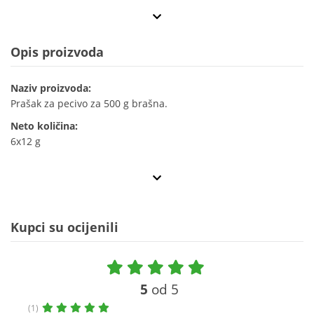
Opis proizvoda
Naziv proizvoda:
Prašak za pecivo za 500 g brašna.
Neto količina:
6x12 g
Kupci su ocijenili
5
od 5
(1)