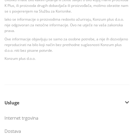
K Plus, ili proizvoda drugih dobavljača ili proizvođača, molimo obratite nam
se s povjerenjem na Službu za Korisnike.
Iako se informacije o proizvodima redovito ažuriraju, Konzum plus d.o.o.
nije odgovoran za netočne informacije. Ovo ne utječe na vaša zakonska
prava.
Ove informacije objavljuju se samo za osobne potrebe, a nije ih dozvoljeno
reproducirati na bilo koji način bez prethodne suglasnosti Konzum plus
d.o.o. niti bez pisane potvrde.
Konzum plus d.o.o.
Usluge
Internet trgovina
Dostava