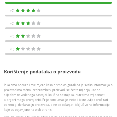
(0)
(0)
(0)
(0)
Korištenje podataka o proizvodu
Iako smo poduzeli sve mjere kako bismo osigurali da je svaka informacija o
proizvodima točna, prehrambeni proizvodi se često mijenjaju te se
slijedom navedenoga sastojci, količina sastojaka, nutritivna vrijednost,
alergeni mogu promjeniti. Prije konzumacije trebali biste uvijek pročitati
etiketu tj. deklaraciju proizvoda, a ne se oslanjati isključivo na informacije
koje su objavljene na web stranici.
Ukoliko imate bilo kakvih pitanja ili želite savjet o bilo kojoj marki proizvoda