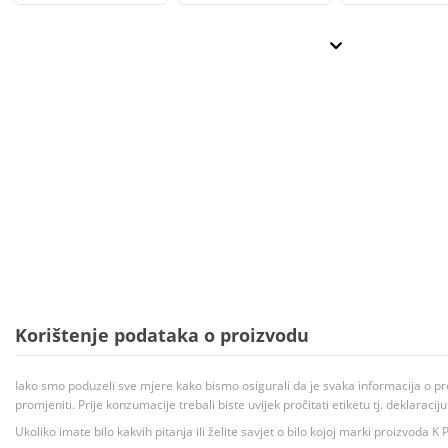
Korištenje podataka o proizvodu
Iako smo poduzeli sve mjere kako bismo osigurali da je svaka informacija o pr
promjeniti. Prije konzumacije trebali biste uvijek pročitati etiketu tj. deklaraci
Ukoliko imate bilo kakvih pitanja ili želite savjet o bilo kojoj marki proizvoda