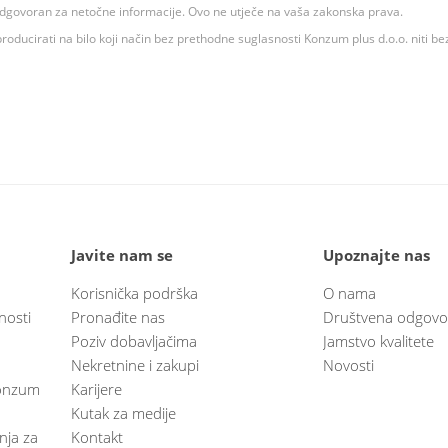
 odgovoran za netočne informacije. Ovo ne utječe na vaša zakonska prava.
roducirati na bilo koji način bez prethodne suglasnosti Konzum plus d.o.o. niti be
Javite nam se
Upoznajte nas
Korisnička podrška
O nama
nosti
Pronađite nas
Društvena odgovo
Poziv dobavljačima
Jamstvo kvalitete
Nekretnine i zakupi
Novosti
 Konzum
Karijere
Kutak za medije
anja za
Kontakt