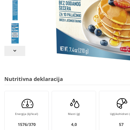
Nutritivna deklaracija
Energija (kJ/kcal)
Masti (g)
Ugljikohidrati (
1576/370
4,0
57