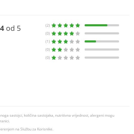
(2)
4
od 5
(0)
(1)
(0)
(0)
ga sastojci, količina sastojaka, nutritivna vrijednost, alergeni mogu
ranici.
ovjerenjem na Službu za Korisnike.