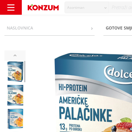
Asortiman
Dolcela Hi Protein Američke palačinke bez d
NASLOVNICA
GOTOVE SMJE