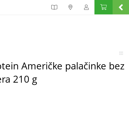
otein Američke palačinke bez
ra 210 g