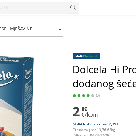
odanog šećera 210 g - Konzum
SE I MJEŠAVINE
Multi
PlusCard
Dolcela Hi Pr
dodanog šeće
(3)
2
89
€/kom
MultiPlusCard cijena:
2,39 €
Cijena za j.m.:
13,76 €/kg
Vrijedi do:
06.09.2026