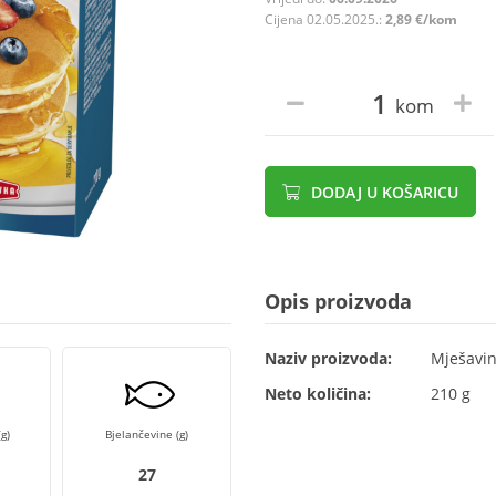
Cijena 02.05.2025.:
2,89 €/kom
kom
DODAJ U KOŠARICU
Opis proizvoda
Naziv proizvoda:
Mješavin
Neto količina:
210 g
g)
Bjelančevine (g)
27