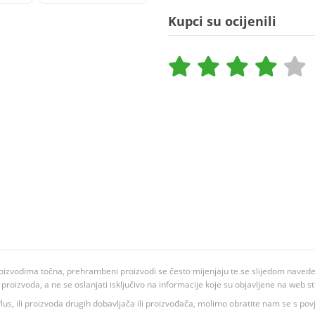
Kupci su ocijenili
oizvodima točna, prehrambeni proizvodi se često mijenjaju te se slijedom navedeno
ju proizvoda, a ne se oslanjati isključivo na informacije koje su objavljene na web st
 K Plus, ili proizvoda drugih dobavljača ili proizvođača, molimo obratite nam se s p