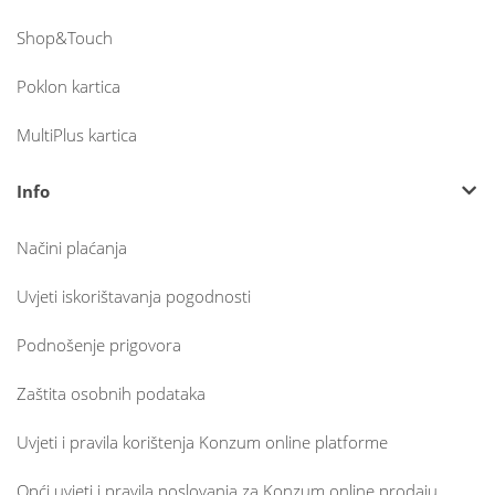
Shop&Touch
Poklon kartica
MultiPlus kartica
Info
Načini plaćanja
Uvjeti iskorištavanja pogodnosti
Podnošenje prigovora
Zaštita osobnih podataka
Uvjeti i pravila korištenja Konzum online platforme
Opći uvjeti i pravila poslovanja za Konzum online prodaju