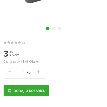
(0)
3
49
€/kom
Cijena za j.m.:
3,49 €/kom
kom
DODAJ U KOŠARICU