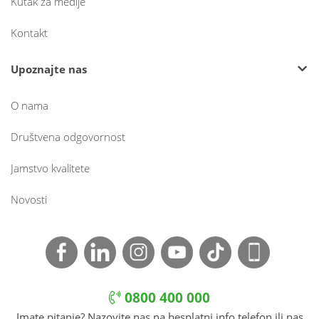
Kutak za medije
Kontakt
Upoznajte nas
O nama
Društvena odgovornost
Jamstvo kvalitete
Novosti
0800 400 000
Imate pitanje? Nazovite nas na besplatni info telefon ili nas