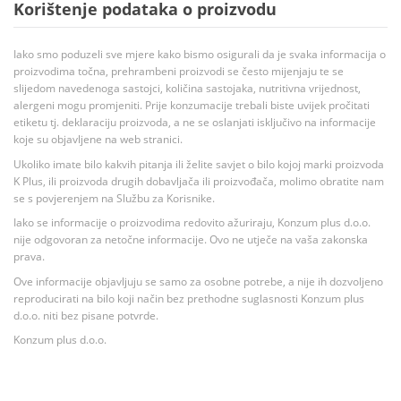
Korištenje podataka o proizvodu
Iako smo poduzeli sve mjere kako bismo osigurali da je svaka informacija o
proizvodima točna, prehrambeni proizvodi se često mijenjaju te se
slijedom navedenoga sastojci, količina sastojaka, nutritivna vrijednost,
alergeni mogu promjeniti. Prije konzumacije trebali biste uvijek pročitati
etiketu tj. deklaraciju proizvoda, a ne se oslanjati isključivo na informacije
koje su objavljene na web stranici.
Ukoliko imate bilo kakvih pitanja ili želite savjet o bilo kojoj marki proizvoda
K Plus, ili proizvoda drugih dobavljača ili proizvođača, molimo obratite nam
se s povjerenjem na Službu za Korisnike.
Iako se informacije o proizvodima redovito ažuriraju, Konzum plus d.o.o.
nije odgovoran za netočne informacije. Ovo ne utječe na vaša zakonska
prava.
Ove informacije objavljuju se samo za osobne potrebe, a nije ih dozvoljeno
reproducirati na bilo koji način bez prethodne suglasnosti Konzum plus
d.o.o. niti bez pisane potvrde.
Konzum plus d.o.o.