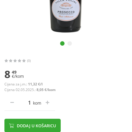
(0)
8
49
€/kom
Cijena za j.m.:
11,32 €/l
Cijena 02.05.2025.:
8,05 €/kom
kom
DODAJ U KOŠARICU