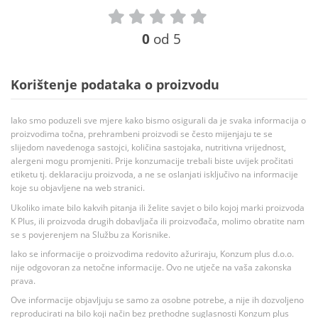
0
od 5
Korištenje podataka o proizvodu
Iako smo poduzeli sve mjere kako bismo osigurali da je svaka informacija o
proizvodima točna, prehrambeni proizvodi se često mijenjaju te se
slijedom navedenoga sastojci, količina sastojaka, nutritivna vrijednost,
alergeni mogu promjeniti. Prije konzumacije trebali biste uvijek pročitati
etiketu tj. deklaraciju proizvoda, a ne se oslanjati isključivo na informacije
koje su objavljene na web stranici.
Ukoliko imate bilo kakvih pitanja ili želite savjet o bilo kojoj marki proizvoda
K Plus, ili proizvoda drugih dobavljača ili proizvođača, molimo obratite nam
se s povjerenjem na Službu za Korisnike.
Iako se informacije o proizvodima redovito ažuriraju, Konzum plus d.o.o.
nije odgovoran za netočne informacije. Ovo ne utječe na vaša zakonska
prava.
Ove informacije objavljuju se samo za osobne potrebe, a nije ih dozvoljeno
reproducirati na bilo koji način bez prethodne suglasnosti Konzum plus