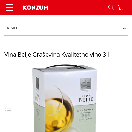
Vina Belje Graševina kvalitetno vino 3 l - Konzum
VINO
Vina Belje Graševina Kvalitetno vino 3 l