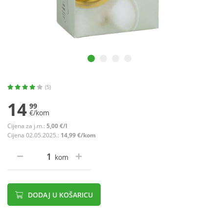
(5)
14
99
€/kom
Cijena za j.m.:
5,00 €/l
Cijena 02.05.2025.:
14,99 €/kom
kom
DODAJ U KOŠARICU