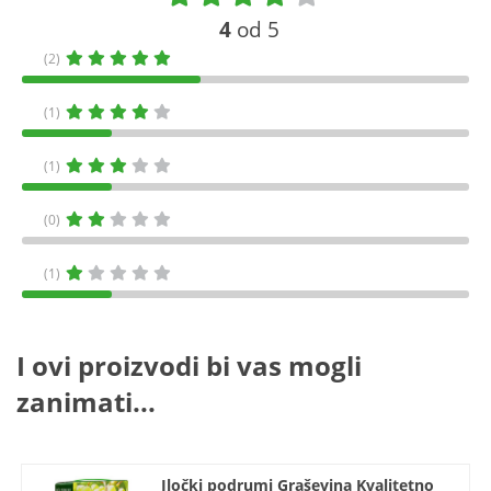
4
od 5
(2)
(1)
(1)
(0)
(1)
I ovi proizvodi bi vas mogli
zanimati...
Iločki podrumi Graševina Kvalitetno