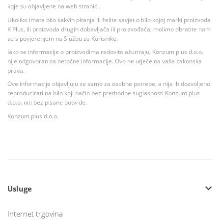
koje su objavljene na web stranici.
Ukoliko imate bilo kakvih pitanja ili želite savjet o bilo kojoj marki proizvoda
K Plus, ili proizvoda drugih dobavljača ili proizvođača, molimo obratite nam
se s povjerenjem na Službu za Korisnike.
Iako se informacije o proizvodima redovito ažuriraju, Konzum plus d.o.o.
nije odgovoran za netočne informacije. Ovo ne utječe na vaša zakonska
prava.
Ove informacije objavljuju se samo za osobne potrebe, a nije ih dozvoljeno
reproducirati na bilo koji način bez prethodne suglasnosti Konzum plus
d.o.o. niti bez pisane potvrde.
Konzum plus d.o.o.
Usluge
Internet trgovina