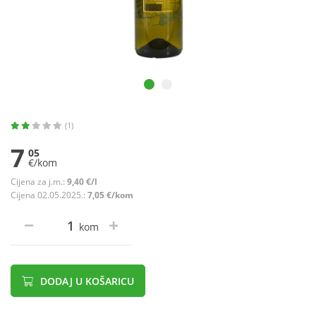
(1)
7
05
€/kom
Cijena za j.m.:
9,40 €/l
Cijena 02.05.2025.:
7,05 €/kom
kom
DODAJ U KOŠARICU