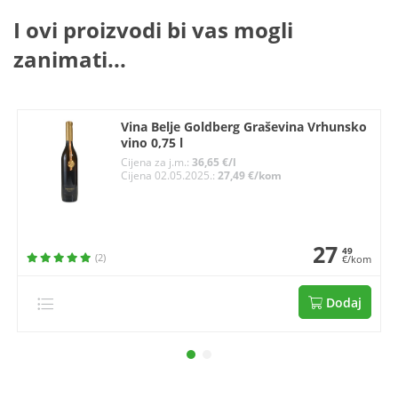
I ovi proizvodi bi vas mogli
zanimati...
Vina Belje Goldberg Graševina Vrhunsko
vino 0,75 l
Cijena za j.m.:
36,65 €/l
Cijena 02.05.2025.:
27,49 €/kom
27
49
(2)
€/kom
Dodaj