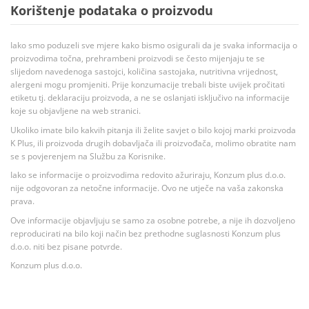
Korištenje podataka o proizvodu
Iako smo poduzeli sve mjere kako bismo osigurali da je svaka informacija o
proizvodima točna, prehrambeni proizvodi se često mijenjaju te se
slijedom navedenoga sastojci, količina sastojaka, nutritivna vrijednost,
alergeni mogu promjeniti. Prije konzumacije trebali biste uvijek pročitati
etiketu tj. deklaraciju proizvoda, a ne se oslanjati isključivo na informacije
koje su objavljene na web stranici.
Ukoliko imate bilo kakvih pitanja ili želite savjet o bilo kojoj marki proizvoda
K Plus, ili proizvoda drugih dobavljača ili proizvođača, molimo obratite nam
se s povjerenjem na Službu za Korisnike.
Iako se informacije o proizvodima redovito ažuriraju, Konzum plus d.o.o.
nije odgovoran za netočne informacije. Ovo ne utječe na vaša zakonska
prava.
Ove informacije objavljuju se samo za osobne potrebe, a nije ih dozvoljeno
reproducirati na bilo koji način bez prethodne suglasnosti Konzum plus
d.o.o. niti bez pisane potvrde.
Konzum plus d.o.o.