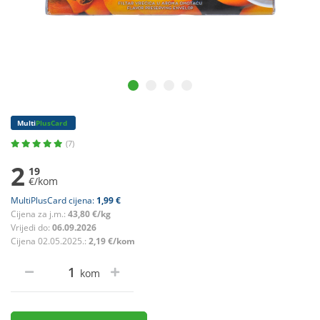
Multi
PlusCard
(7)
2
19
€/kom
MultiPlusCard cijena:
1,99 €
Cijena za j.m.:
43,80 €/kg
Vrijedi do:
06.09.2026
Cijena 02.05.2025.:
2,19 €/kom
kom