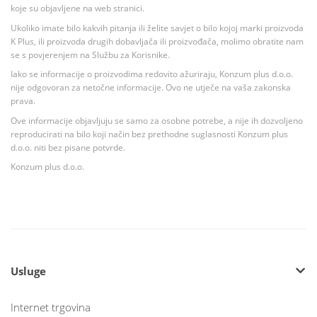
koje su objavljene na web stranici.
Ukoliko imate bilo kakvih pitanja ili želite savjet o bilo kojoj marki proizvoda
K Plus, ili proizvoda drugih dobavljača ili proizvođača, molimo obratite nam
se s povjerenjem na Službu za Korisnike.
Iako se informacije o proizvodima redovito ažuriraju, Konzum plus d.o.o.
nije odgovoran za netočne informacije. Ovo ne utječe na vaša zakonska
prava.
Ove informacije objavljuju se samo za osobne potrebe, a nije ih dozvoljeno
reproducirati na bilo koji način bez prethodne suglasnosti Konzum plus
d.o.o. niti bez pisane potvrde.
Konzum plus d.o.o.
Usluge
Internet trgovina