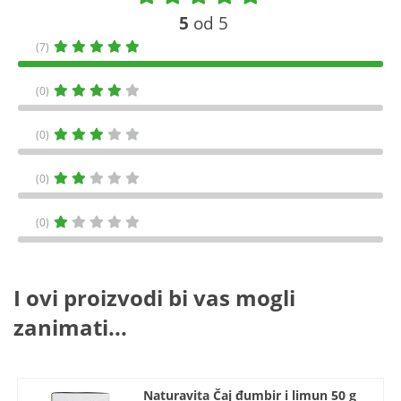
5
od 5
(7)
(0)
(0)
(0)
(0)
I ovi proizvodi bi vas mogli
zanimati...
Naturavita Čaj đumbir i limun 50 g