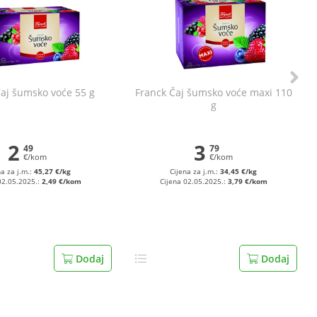
Čaj šumsko voće 55 g
Franck Čaj šumsko voće maxi 110
g
2
3
49
79
€/kom
€/kom
na za j.m.:
45,27 €/kg
Cijena za j.m.:
34,45 €/kg
02.05.2025.:
2,49 €/kom
Cijena 02.05.2025.:
3,79 €/kom
Dodaj
Dodaj