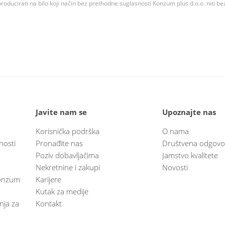
roducirati na bilo koji način bez prethodne suglasnosti Konzum plus d.o.o. niti be
Javite nam se
Upoznajte nas
Korisnička podrška
O nama
nosti
Pronađite nas
Društvena odgovo
Poziv dobavljačima
Jamstvo kvalitete
Nekretnine i zakupi
Novosti
 Konzum
Karijere
Kutak za medije
anja za
Kontakt