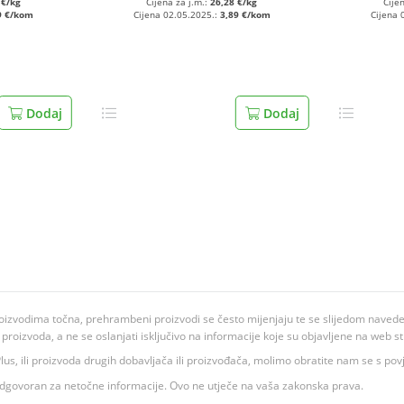
 €/kg
Cijena za j.m.:
26,28 €/kg
Cije
9 €/kom
Cijena 02.05.2025.:
3,89 €/kom
Cijena 
Dodaj
Dodaj
oizvodima točna, prehrambeni proizvodi se često mijenjaju te se slijedom navedeno
ju proizvoda, a ne se oslanjati isključivo na informacije koje su objavljene na web st
 K Plus, ili proizvoda drugih dobavljača ili proizvođača, molimo obratite nam se s p
 odgovoran za netočne informacije. Ovo ne utječe na vaša zakonska prava.