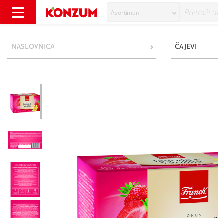
Asortiman
Franck Čaj jagoda i vanilija 55 g - Konzum
NASLOVNICA
ČAJEVI