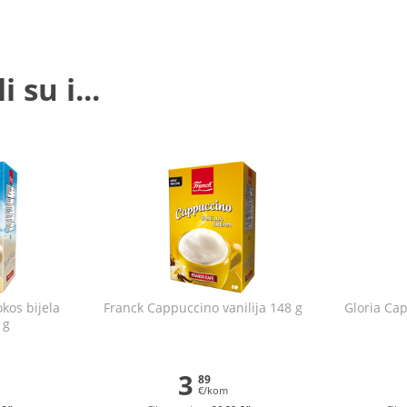
 su i...
kos bijela
Franck Cappuccino vanilija 148 g
Gloria Cap
 g
3
89
€/kom