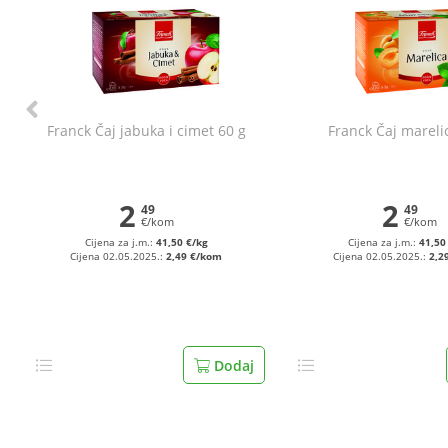
Franck Čaj jabuka i cimet 60 g
Franck Čaj mareli
2
2
49
49
€/kom
€/kom
Cijena za j.m.:
41,50 €/kg
Cijena za j.m.:
41,50
Cijena 02.05.2025.:
2,49 €/kom
Cijena 02.05.2025.:
2,2
Dodaj