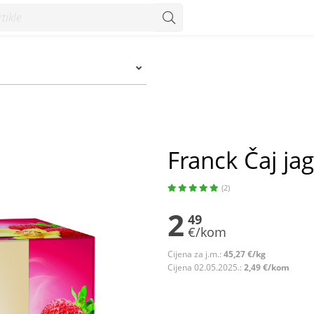
Franck Čaj jag
(2)
2
49
€/kom
Cijena za j.m.:
45,27 €/kg
Cijena 02.05.2025.:
2,49 €/kom