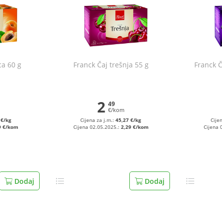
ca 60 g
Franck Čaj trešnja 55 g
Franck 
2
49
€/kom
 €/kg
Cijena za j.m.:
45,27 €/kg
Cije
9 €/kom
Cijena 02.05.2025.:
2,29 €/kom
Cijena 
Dodaj
Dodaj