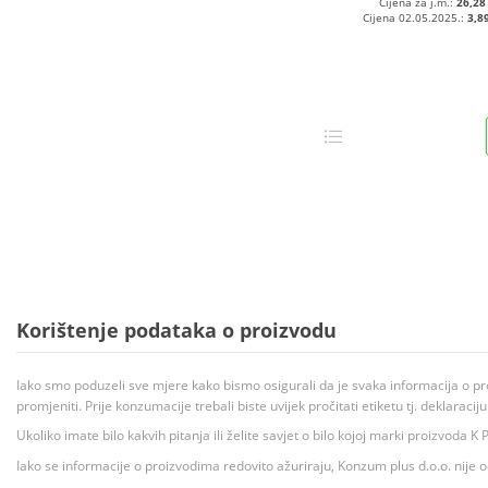
Cijena za j.m.:
26,28
Cijena 02.05.2025.:
3,8
Korištenje podataka o proizvodu
Iako smo poduzeli sve mjere kako bismo osigurali da je svaka informacija o pr
promjeniti. Prije konzumacije trebali biste uvijek pročitati etiketu tj. deklaraci
Ukoliko imate bilo kakvih pitanja ili želite savjet o bilo kojoj marki proizvoda
Iako se informacije o proizvodima redovito ažuriraju, Konzum plus d.o.o. nije