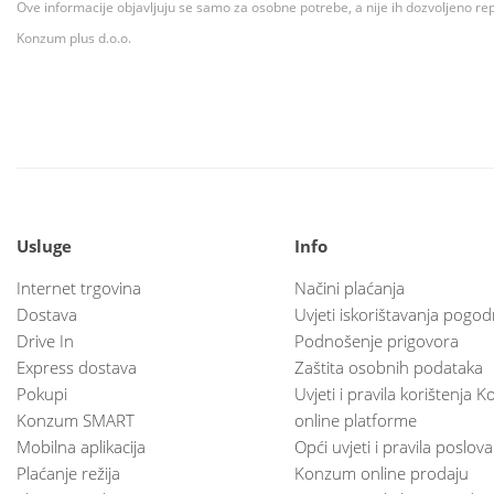
Ove informacije objavljuju se samo za osobne potrebe, a nije ih dozvoljeno rep
Konzum plus d.o.o.
Usluge
Info
Internet trgovina
Načini plaćanja
Dostava
Uvjeti iskorištavanja pogod
Drive In
Podnošenje prigovora
Express dostava
Zaštita osobnih podataka
Pokupi
Uvjeti i pravila korištenja
Konzum SMART
online platforme
Mobilna aplikacija
Opći uvjeti i pravila poslov
Plaćanje režija
Konzum online prodaju