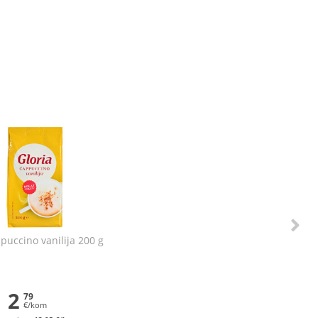
puccino vanilija 200 g
2
79
€/kom