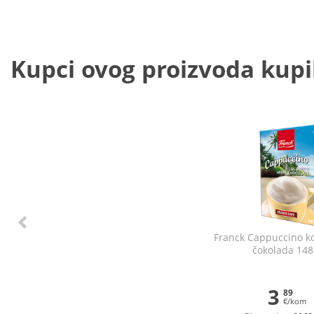
Kupci ovog proizvoda kupili
Franck Cappuccino ko
čokolada 148
3
89
€/kom