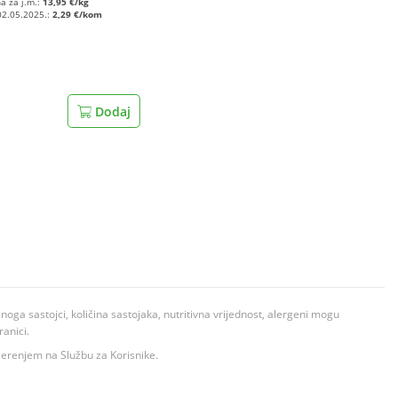
na za j.m.:
13,95 €/kg
02.05.2025.:
2,29 €/kom
Dodaj
ga sastojci, količina sastojaka, nutritivna vrijednost, alergeni mogu
ranici.
ovjerenjem na Službu za Korisnike.