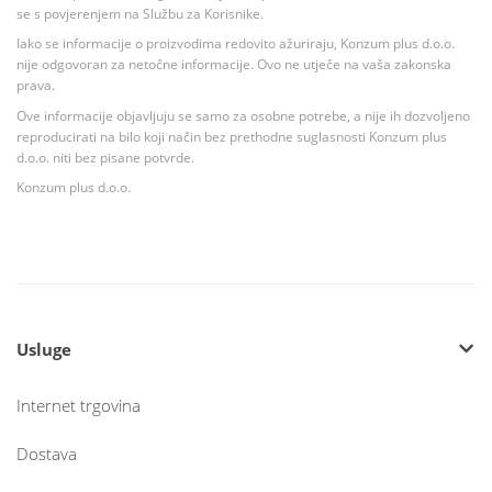
se s povjerenjem na Službu za Korisnike.
Iako se informacije o proizvodima redovito ažuriraju, Konzum plus d.o.o.
nije odgovoran za netočne informacije. Ovo ne utječe na vaša zakonska
prava.
Ove informacije objavljuju se samo za osobne potrebe, a nije ih dozvoljeno
reproducirati na bilo koji način bez prethodne suglasnosti Konzum plus
d.o.o. niti bez pisane potvrde.
Konzum plus d.o.o.
Usluge
Internet trgovina
Dostava