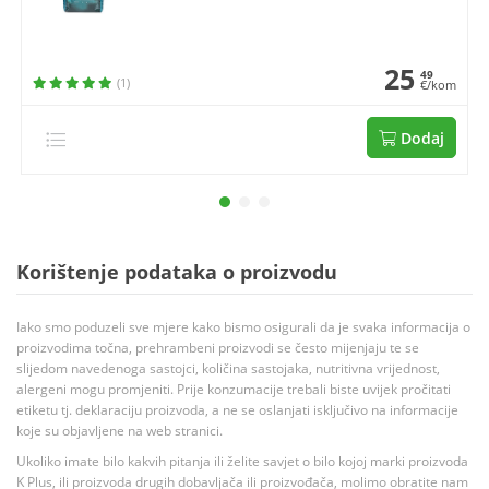
25
49
(1)
€/kom
Dodaj
Korištenje podataka o proizvodu
Iako smo poduzeli sve mjere kako bismo osigurali da je svaka informacija o
proizvodima točna, prehrambeni proizvodi se često mijenjaju te se
slijedom navedenoga sastojci, količina sastojaka, nutritivna vrijednost,
alergeni mogu promjeniti. Prije konzumacije trebali biste uvijek pročitati
etiketu tj. deklaraciju proizvoda, a ne se oslanjati isključivo na informacije
koje su objavljene na web stranici.
Ukoliko imate bilo kakvih pitanja ili želite savjet o bilo kojoj marki proizvoda
K Plus, ili proizvoda drugih dobavljača ili proizvođača, molimo obratite nam