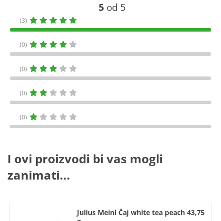
5
od 5
(3)
(0)
(0)
(0)
(0)
I ovi proizvodi bi vas mogli
zanimati...
Julius Meinl Čaj white tea peach 43,75