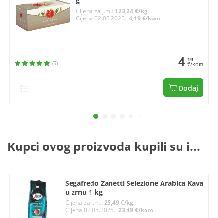
g
Cijena za j.m.:
123,24 €/kg
Cijena 02.05.2025.:
4,19 €/kom
4
19
(5)
€/kom
Dodaj
Kupci ovog proizvoda kupili su i...
Segafredo Zanetti Selezione Arabica Kava
u zrnu 1 kg
Cijena za j.m.:
25,49 €/kg
Cijena 02.05.2025.:
23,49 €/kom