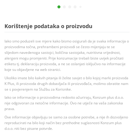
Korištenje podataka o proizvodu
Iako smo poduzeli sve mjere kako bismo osigurali da je svaka informacija o
proizvodima točna, prehrambeni proizvodi se često mijenjaju te se
slijedom navedenoga sastojci, količina sastojaka, nutritivna vrijednost,
alergeni mogu promjeniti. Prije konzumacije trebali biste uvijek pročitati
etiketu tj. deklaraciju proizvoda, a ne se oslanjati isključivo na informacije
koje su objavljene na web stranici.
Ukoliko imate bilo kakvih pitanja ili želite savjet o bilo kojoj marki proizvoda
K Plus, ili proizvoda drugih dobavljača ili proizvođača, molimo obratite nam
se s povjerenjem na Službu za Korisnike.
Iako se informacije o proizvodima redovito ažuriraju, Konzum plus d.o.o.
nije odgovoran za netočne informacije. Ovo ne utječe na vaša zakonska
prava.
Ove informacije objavljuju se samo za osobne potrebe, a nije ih dozvoljeno
reproducirati na bilo koji način bez prethodne suglasnosti Konzum plus
d.o.o. niti bez pisane potvrde.