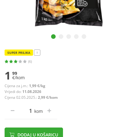
SUPER PRILIKA
!
(6)
1
99
€/kom
Cijena za j.m.:
1,99 €/kg
Vrijedi do:
11.08.2026
Cijena 02.05.2025.:
2,99 €/kom
kom
DODAJ U KOŠARICU