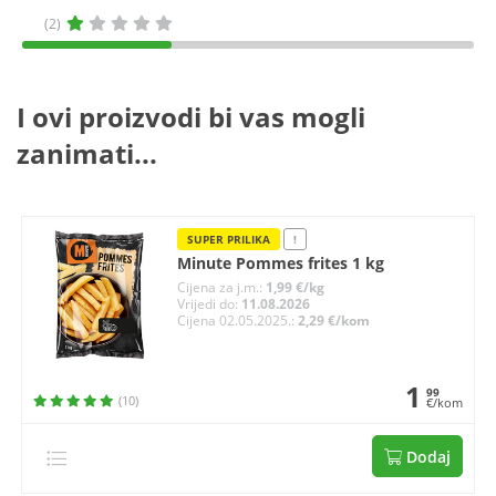
(2)
I ovi proizvodi bi vas mogli
zanimati...
SUPER PRILIKA
!
Minute Pommes frites 1 kg
Cijena za j.m.:
1,99 €/kg
Vrijedi do:
11.08.2026
Cijena 02.05.2025.:
2,29 €/kom
1
99
(10)
€/kom
Dodaj