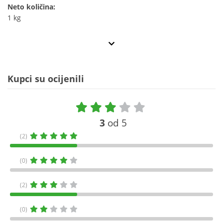
Neto količina:
1 kg
Kupci su ocijenili
3
od 5
(2)
(0)
(2)
(0)