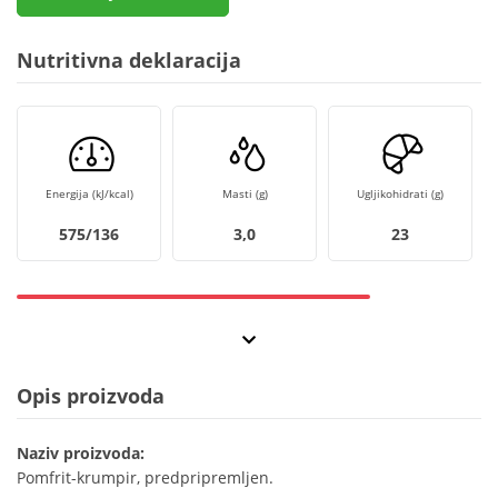
Nutritivna deklaracija
Energija (kJ/kcal)
Masti (g)
Ugljikohidrati (g)
575/136
3,0
23
Opis proizvoda
Naziv proizvoda:
Pomfrit-krumpir, predpripremljen.