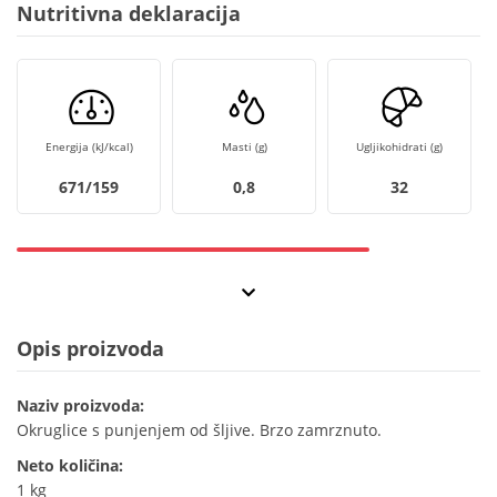
Nutritivna deklaracija
Energija (kJ/kcal)
Masti (g)
Ugljikohidrati (g)
671/159
0,8
32
Opis proizvoda
Naziv proizvoda:
Okruglice s punjenjem od šljive. Brzo zamrznuto.
Neto količina:
1 kg