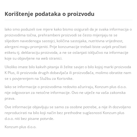
Korištenje podataka o proizvodu
Iako smo poduzeli sve mjere kako bismo osigurali da je svaka informacija o
proizvodima točna, prehrambeni proizvodi se često mijenjaju te se
slijedom navedenoga sastojci, količina sastojaka, nutritivna vrijednost,
alergeni mogu promjeniti. Prije konzumacije trebali biste uvijek pročitati
etiketu tj. deklaraciju proizvoda, a ne se oslanjati isključivo na informacije
koje su objavljene na web stranici.
Ukoliko imate bilo kakvih pitanja ili želite savjet o bilo kojoj marki proizvoda
K Plus, ili proizvoda drugih dobavljača ili proizvođača, molimo obratite nam
se s povjerenjem na Službu za Korisnike.
Iako se informacije o proizvodima redovito ažuriraju, Konzum plus d.o.o.
nije odgovoran za netočne informacije. Ovo ne utječe na vaša zakonska
prava.
Ove informacije objavljuju se samo za osobne potrebe, a nije ih dozvoljeno
reproducirati na bilo koji način bez prethodne suglasnosti Konzum plus
d.o.o. niti bez pisane potvrde.
Konzum plus d.o.o.