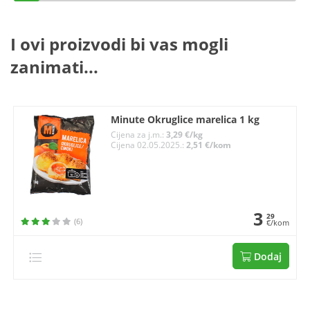
I ovi proizvodi bi vas mogli
zanimati...
Minute Okruglice marelica 1 kg
Cijena za j.m.:
3,29 €/kg
Cijena 02.05.2025.:
2,51 €/kom
3
29
(6)
€/kom
Dodaj