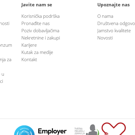
Javite nam se
Upoznajte nas
Korisnička podrška
O nama
nosti
Pronađite nas
Društvena odgovo
Poziv dobavljačima
Jamstvo kvalitete
Nekretnine i zakupi
Novosti
 Konzum
Karijere
Kutak za medije
anja za
Kontakt
e u
ci