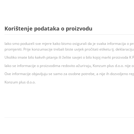
Korištenje podataka o proizvodu
Iako smo poduzeli sve mjere kako bismo osigurali da je svaka informacija o pr
promjeniti. Prije konzumacije trebali biste uvijek pročitati etiketu tj. deklaraci
Ukoliko imate bilo kakvih pitanja ili želite savjet o bilo kojoj marki proizvoda
Iako se informacije o proizvodima redovito ažuriraju, Konzum plus d.o.o. nije
Ove informacije objavljuju se samo za osobne potrebe, a nije ih dozvoljeno rep
Konzum plus d.o.o.