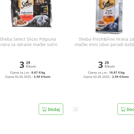
Sheba Select Slices Potpuna
Sheba Fresh&Fine Hrana za
hrana za odrasle mačke sočni
mačke mini izbor peradi 6x50
izbor 4x85 g
3
3
29
29
€/kom
€/kom
Cijena za j.m.:
9,67 €/kg
Cijena za j.m.:
10,97 €/kg
Cijena 02.05.2025.:
2,59 €/kom
Cijena 02.05.2025.:
2,59 €/kom
Dodaj
Dod