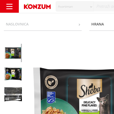
Asortiman
Sheba Delicacy Fine Flakes Hrana za mačke m
NASLOVNICA
HRANA