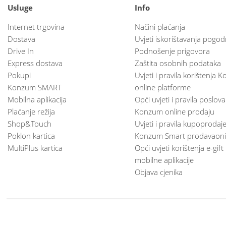
Usluge
Info
Internet trgovina
Načini plaćanja
Dostava
Uvjeti iskorištavanja pogod
Drive In
Podnošenje prigovora
Express dostava
Zaštita osobnih podataka
Pokupi
Uvjeti i pravila korištenja
Konzum SMART
online platforme
Mobilna aplikacija
Opći uvjeti i pravila poslov
Plaćanje režija
Konzum online prodaju
Shop&Touch
Uvjeti i pravila kupoprodaj
Poklon kartica
Konzum Smart prodavaoni
MultiPlus kartica
Opći uvjeti korištenja e-gift
mobilne aplikacije
Objava cjenika