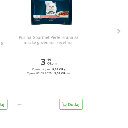
Purina Gourmet Perle Hrana za
 g
mačke govedina, zečetina,
piletina i losos 4x85 g
3
19
€/kom
Cijena za j.m.:
9,38 €/kg
Cijena 02.05.2025.:
3,09 €/kom
aj
Dodaj