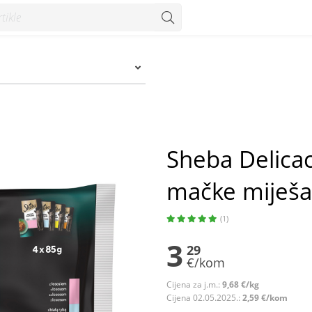
iješani izbor 4x85 g - Konzum
Sheba Delicac
mačke miješan
(1)
3
29
€/kom
Cijena za j.m.:
9,68 €/kg
Cijena 02.05.2025.:
2,59 €/kom