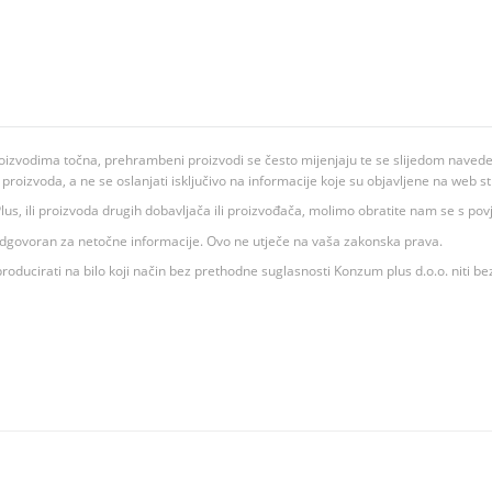
oizvodima točna, prehrambeni proizvodi se često mijenjaju te se slijedom navedeno
ju proizvoda, a ne se oslanjati isključivo na informacije koje su objavljene na web st
 K Plus, ili proizvoda drugih dobavljača ili proizvođača, molimo obratite nam se s p
 odgovoran za netočne informacije. Ovo ne utječe na vaša zakonska prava.
roducirati na bilo koji način bez prethodne suglasnosti Konzum plus d.o.o. niti be