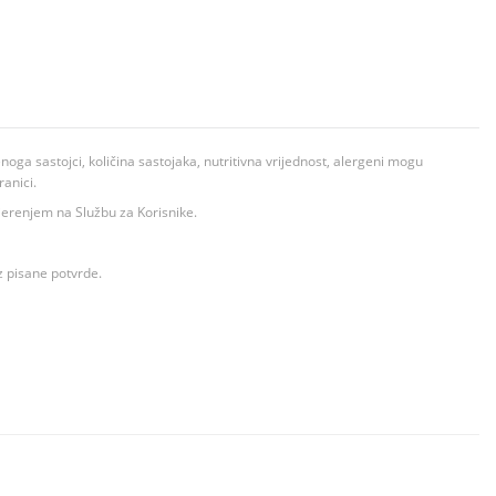
ga sastojci, količina sastojaka, nutritivna vrijednost, alergeni mogu
ranici.
ovjerenjem na Službu za Korisnike.
z pisane potvrde.