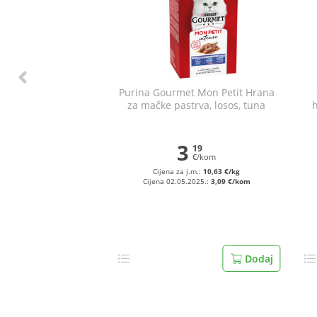
Purina Gourmet Mon Petit Hrana
za mačke pastrva, losos, tuna
6x50 g
3
19
€/kom
Cijena za j.m.:
10,63 €/kg
Cijena 02.05.2025.:
3,09 €/kom
Dodaj