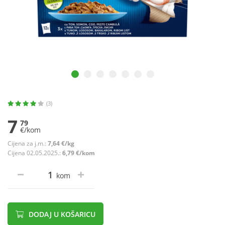
(3)
7
79
€/kom
Cijena za j.m.:
7,64 €/kg
Cijena 02.05.2025.:
6,79 €/kom
kom
DODAJ U KOŠARICU