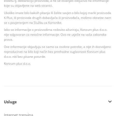
etiketu tj. deklaraciju proizvoda, a ne se oslanjati isključivo na informacije
koje su objavljene na web stranici.
Ukoliko imate bilo kakvih pitanja ili želite savjet o bilo kojoj marki proizvoda
K Plus, ili proizvoda drugih dobavljača ili proizvođača, molimo obratite nam
se s povjerenjem na Službu za Korisnike.
Iako se informacije o proizvodima redovito ažuriraju, Konzum plus d.o.o.
nije odgovoran za netočne informacije. Ovo ne utječe na vaša zakonska
prava.
Ove informacije objavljuju se samo za osobne potrebe, a nije ih dozvoljeno
reproducirati na bilo koji način bez prethodne suglasnosti Konzum plus
d.o.o. niti bez pisane potvrde.
Konzum plus d.o.o.
Usluge
Internet trgovina