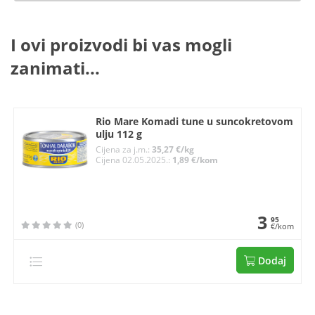
I ovi proizvodi bi vas mogli
zanimati...
Rio Mare Komadi tune u suncokretovom
ulju 112 g
Cijena za j.m.:
35,27 €/kg
Cijena 02.05.2025.:
1,89 €/kom
3
95
(0)
€/kom
Dodaj