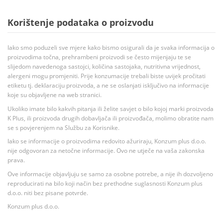
Korištenje podataka o proizvodu
Iako smo poduzeli sve mjere kako bismo osigurali da je svaka informacija o
proizvodima točna, prehrambeni proizvodi se često mijenjaju te se
slijedom navedenoga sastojci, količina sastojaka, nutritivna vrijednost,
alergeni mogu promjeniti. Prije konzumacije trebali biste uvijek pročitati
etiketu tj. deklaraciju proizvoda, a ne se oslanjati isključivo na informacije
koje su objavljene na web stranici.
Ukoliko imate bilo kakvih pitanja ili želite savjet o bilo kojoj marki proizvoda
K Plus, ili proizvoda drugih dobavljača ili proizvođača, molimo obratite nam
se s povjerenjem na Službu za Korisnike.
Iako se informacije o proizvodima redovito ažuriraju, Konzum plus d.o.o.
nije odgovoran za netočne informacije. Ovo ne utječe na vaša zakonska
prava.
Ove informacije objavljuju se samo za osobne potrebe, a nije ih dozvoljeno
reproducirati na bilo koji način bez prethodne suglasnosti Konzum plus
d.o.o. niti bez pisane potvrde.
Konzum plus d.o.o.