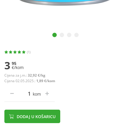
(1)
3
95
€/kom
Cijena za j.m.:
32,92 €/kg
Cijena 02.05.2025.:
1,89 €/kom
kom
DODAJ U KOŠARICU