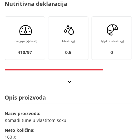
Nutritivna deklaracija
Energija (kJ/kcal)
Masti (g)
Ugljikohidrati (g)
410/97
0,5
0
Opis proizvoda
Naziv proizvoda:
Komadi tune u vlastitom soku.
Neto količina:
160 g