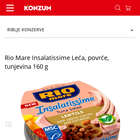
Rio mare tunj salata leća 160g - Konzum
RIBLJE KONZERVE
Rio Mare Insalatissime Leća, povrće,
tunjevina 160 g