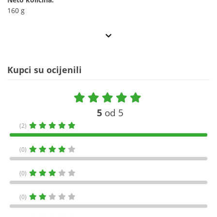
160 g
Kupci su ocijenili
5
od 5
(2)
(0)
(0)
(0)