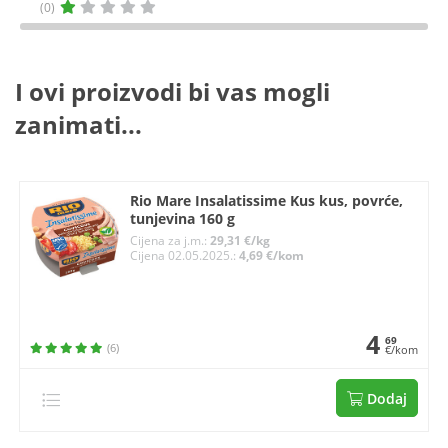
(0)
I ovi proizvodi bi vas mogli
zanimati...
Rio Mare Insalatissime Kus kus, povrće,
tunjevina 160 g
Cijena za j.m.:
29,31 €/kg
Cijena 02.05.2025.:
4,69 €/kom
4
69
(6)
€/kom
Dodaj