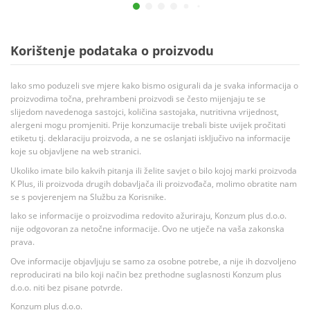
Korištenje podataka o proizvodu
Iako smo poduzeli sve mjere kako bismo osigurali da je svaka informacija o
proizvodima točna, prehrambeni proizvodi se često mijenjaju te se
slijedom navedenoga sastojci, količina sastojaka, nutritivna vrijednost,
alergeni mogu promjeniti. Prije konzumacije trebali biste uvijek pročitati
etiketu tj. deklaraciju proizvoda, a ne se oslanjati isključivo na informacije
koje su objavljene na web stranici.
Ukoliko imate bilo kakvih pitanja ili želite savjet o bilo kojoj marki proizvoda
K Plus, ili proizvoda drugih dobavljača ili proizvođača, molimo obratite nam
se s povjerenjem na Službu za Korisnike.
Iako se informacije o proizvodima redovito ažuriraju, Konzum plus d.o.o.
nije odgovoran za netočne informacije. Ovo ne utječe na vaša zakonska
prava.
Ove informacije objavljuju se samo za osobne potrebe, a nije ih dozvoljeno
reproducirati na bilo koji način bez prethodne suglasnosti Konzum plus
d.o.o. niti bez pisane potvrde.
Konzum plus d.o.o.