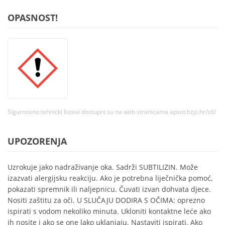
OPASNOST!
Sigurnosno tehnicki listovi dostupni su na web stranicama apsot.hzjz.hr/stl/
UPOZORENJA
Uzrokuje jako nadraživanje oka. Sadrži SUBTILIZIN. Može
izazvati alergijsku reakciju. Ako je potrebna liječnička pomoć,
pokazati spremnik ili naljepnicu. Čuvati izvan dohvata djece.
Nositi zaštitu za oči. U SLUČAJU DODIRA S OČIMA: oprezno
ispirati s vodom nekoliko minuta. Ukloniti kontaktne leće ako
ih nosite i ako se one lako uklanjaju. Nastaviti ispirati. Ako