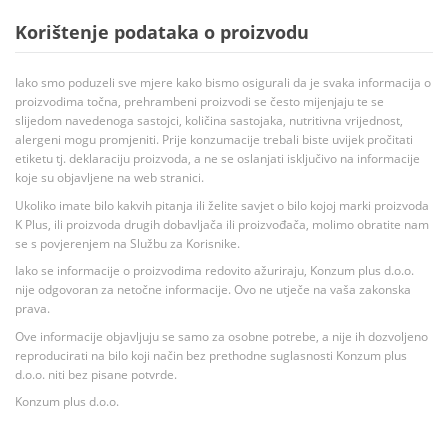
Korištenje podataka o proizvodu
Iako smo poduzeli sve mjere kako bismo osigurali da je svaka informacija o
proizvodima točna, prehrambeni proizvodi se često mijenjaju te se
slijedom navedenoga sastojci, količina sastojaka, nutritivna vrijednost,
alergeni mogu promjeniti. Prije konzumacije trebali biste uvijek pročitati
etiketu tj. deklaraciju proizvoda, a ne se oslanjati isključivo na informacije
koje su objavljene na web stranici.
Ukoliko imate bilo kakvih pitanja ili želite savjet o bilo kojoj marki proizvoda
K Plus, ili proizvoda drugih dobavljača ili proizvođača, molimo obratite nam
se s povjerenjem na Službu za Korisnike.
Iako se informacije o proizvodima redovito ažuriraju, Konzum plus d.o.o.
nije odgovoran za netočne informacije. Ovo ne utječe na vaša zakonska
prava.
Ove informacije objavljuju se samo za osobne potrebe, a nije ih dozvoljeno
reproducirati na bilo koji način bez prethodne suglasnosti Konzum plus
d.o.o. niti bez pisane potvrde.
Konzum plus d.o.o.