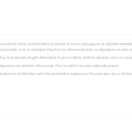
oizvodima točna, prehrambeni proizvodi se često mijenjaju te se slijedom navedeno
ju proizvoda, a ne se oslanjati isključivo na informacije koje su objavljene na web st
 K Plus, ili proizvoda drugih dobavljača ili proizvođača, molimo obratite nam se s p
 odgovoran za netočne informacije. Ovo ne utječe na vaša zakonska prava.
roducirati na bilo koji način bez prethodne suglasnosti Konzum plus d.o.o. niti be