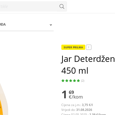
ml - Konzum
UĐA
SUPER PRILIKA
!
Jar Deterdže
450 ml
(2)
1
69
€/kom
Cijena za j.m.:
3,75 €/l
Vrijedi do:
31.08.2026
Cijena 02.05.2025.:
2,39 €/kom