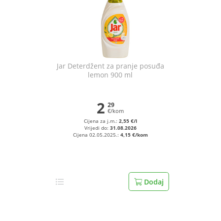
Jar Deterdžent za pranje posuđa
lemon 900 ml
2
29
€/kom
Cijena za j.m.:
2,55 €/l
Vrijedi do:
31.08.2026
Cijena 02.05.2025.:
4,15 €/kom
Dodaj