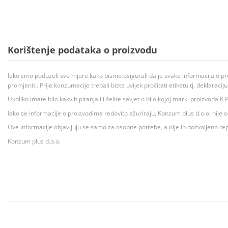
Korištenje podataka o proizvodu
Iako smo poduzeli sve mjere kako bismo osigurali da je svaka informacija o pr
promjeniti. Prije konzumacije trebali biste uvijek pročitati etiketu tj. deklaraci
Ukoliko imate bilo kakvih pitanja ili želite savjet o bilo kojoj marki proizvoda
Iako se informacije o proizvodima redovito ažuriraju, Konzum plus d.o.o. nije
Ove informacije objavljuju se samo za osobne potrebe, a nije ih dozvoljeno rep
Konzum plus d.o.o.