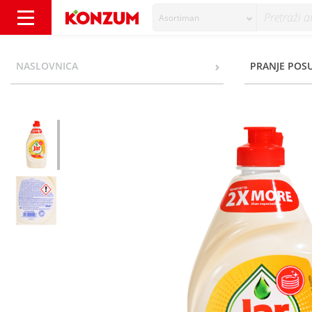
Asortiman
Jar Deterdžent za pranje posuđa lemon 450 
NASLOVNICA
PRANJE POS