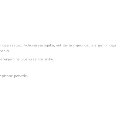
ga sastojci, količina sastojaka, nutritivna vrijednost, alergeni mogu
ranici.
ovjerenjem na Službu za Korisnike.
z pisane potvrde.