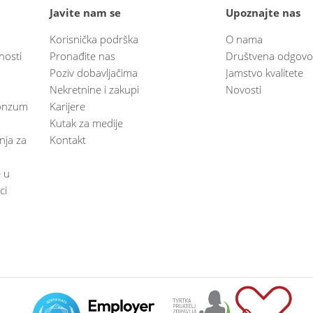
Javite nam se
Upoznajte nas
Korisnička podrška
O nama
nosti
Pronađite nas
Društvena odgovo
Poziv dobavljačima
Jamstvo kvalitete
Nekretnine i zakupi
Novosti
 Konzum
Karijere
Kutak za medije
anja za
Kontakt
e u
ci