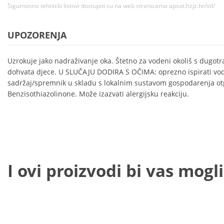
Sigurnosno tehnicki listovi dostupni su na web stranicama apsot.hzjz.hr/stl/
UPOZORENJA
Uzrokuje jako nadraživanje oka. Štetno za vodeni okoliš s dugotr
dohvata djece. U SLUČAJU DODIRA S OČIMA: oprezno ispirati vod
sadržaj/spremnik u skladu s lokalnim sustavom gospodarenja o
Benzisothiazolinone. Može izazvati alergijsku reakciju.
I ovi proizvodi bi vas mogli