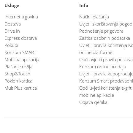
Usluge
Info
Internet trgovina
Načini plaćanja
Dostava
Uvjeti iskorištavanja pogod
Drive In
Podnošenje prigovora
Express dostava
Zaštita osobnih podataka
Pokupi
Uvjeti i pravila korištenja
Konzum SMART
online platforme
Mobilna aplikacija
Opći uvjeti i pravila poslov
Plaćanje režija
Konzum online prodaju
Shop&Touch
Uvjeti i pravila kupoprodaj
Poklon kartica
Konzum Smart prodavaoni
MultiPlus kartica
Opći uvjeti korištenja e-gift
mobilne aplikacije
Objava cjenika