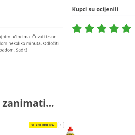
Kupci su ocijenili
ajnim učincima. Čuvati izvan
om nekoliko minuta. Odložiti
tpadom. Sadrži
 zanimati...
SUPER PRILIKA
!