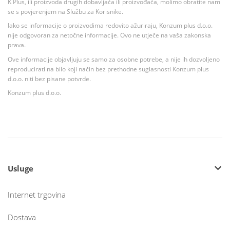
K Plus, ili proizvoda drugih dobavljača ili proizvođača, molimo obratite nam
se s povjerenjem na Službu za Korisnike.
Iako se informacije o proizvodima redovito ažuriraju, Konzum plus d.o.o.
nije odgovoran za netočne informacije. Ovo ne utječe na vaša zakonska
prava.
Ove informacije objavljuju se samo za osobne potrebe, a nije ih dozvoljeno
reproducirati na bilo koji način bez prethodne suglasnosti Konzum plus
d.o.o. niti bez pisane potvrde.
Konzum plus d.o.o.
Usluge
Internet trgovina
Dostava