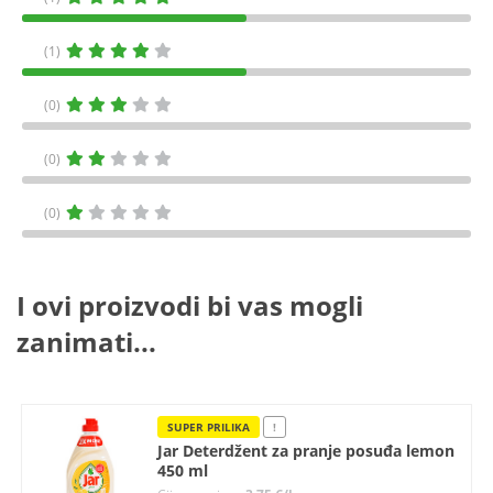
(1)
(0)
(0)
(0)
I ovi proizvodi bi vas mogli
zanimati...
SUPER PRILIKA
!
Jar Deterdžent za pranje posuđa lemon
450 ml