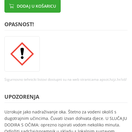
DODAJ U KOŠARICU
OPASNOST!
Sigurnosno tehnicki listovi dostupni su na web stranicama apsot.hzjz.hr/stl/
UPOZORENJA
Uzrokuje jako nadraživanje oka. Štetno za vodeni okoliš s
dugotrajnim učincima. Čuvati izvan dohvata djece. U SLUČAJU
DODIRA S OČIMA: oprezno ispirati vodom nekoliko minuta.
Odložiti sadržaj/spremnik u skladu s lokalnim sustavom