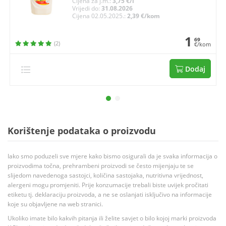
Cijena za j.m.:
3,75 €/l
Vrijedi do:
31.08.2026
Cijena 02.05.2025.:
2,39 €/kom
1
69
(2)
€/kom
Dodaj
Korištenje podataka o proizvodu
Iako smo poduzeli sve mjere kako bismo osigurali da je svaka informacija o
proizvodima točna, prehrambeni proizvodi se često mijenjaju te se
slijedom navedenoga sastojci, količina sastojaka, nutritivna vrijednost,
alergeni mogu promjeniti. Prije konzumacije trebali biste uvijek pročitati
etiketu tj. deklaraciju proizvoda, a ne se oslanjati isključivo na informacije
koje su objavljene na web stranici.
Ukoliko imate bilo kakvih pitanja ili želite savjet o bilo kojoj marki proizvoda