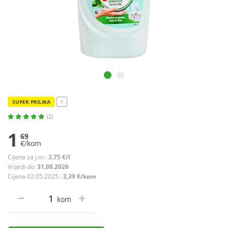
SUPER PRILIKA
!
(2)
1
69
€/kom
Cijena za j.m.:
3,75 €/l
Vrijedi do:
31.08.2026
Cijena 02.05.2025.:
2,39 €/kom
kom