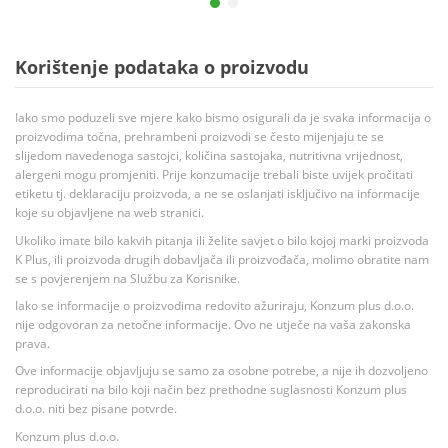
Korištenje podataka o proizvodu
Iako smo poduzeli sve mjere kako bismo osigurali da je svaka informacija o
proizvodima točna, prehrambeni proizvodi se često mijenjaju te se
slijedom navedenoga sastojci, količina sastojaka, nutritivna vrijednost,
alergeni mogu promjeniti. Prije konzumacije trebali biste uvijek pročitati
etiketu tj. deklaraciju proizvoda, a ne se oslanjati isključivo na informacije
koje su objavljene na web stranici.
Ukoliko imate bilo kakvih pitanja ili želite savjet o bilo kojoj marki proizvoda
K Plus, ili proizvoda drugih dobavljača ili proizvođača, molimo obratite nam
se s povjerenjem na Službu za Korisnike.
Iako se informacije o proizvodima redovito ažuriraju, Konzum plus d.o.o.
nije odgovoran za netočne informacije. Ovo ne utječe na vaša zakonska
prava.
Ove informacije objavljuju se samo za osobne potrebe, a nije ih dozvoljeno
reproducirati na bilo koji način bez prethodne suglasnosti Konzum plus
d.o.o. niti bez pisane potvrde.
Konzum plus d.o.o.