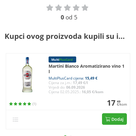
0
od 5
Kupci ovog proizvoda kupili su i...
Multi
PlusCard
Martini Bianco Aromatizirano vino 1
l
MultiPlusCard cijena:
15,49 €
Cijena za j.m.:
17,49 €/l
Vrijedi do:
06.09.2026
Cijena 02.05.2025.:
16,05 €/kom
17
49
(1)
€/kom
Dodaj