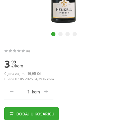
(0)
3
99
€/kom
Cijena za j.m.:
19,95 €/l
Cijena 02.05.2025.:
4,29 €/kom
kom
DODAJ U KOŠARICU