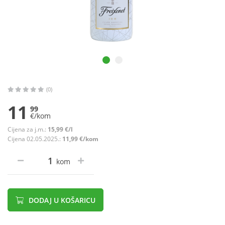
(0)
11
99
€/kom
Cijena za j.m.:
15,99 €/l
Cijena 02.05.2025.:
11,99 €/kom
kom
DODAJ U KOŠARICU