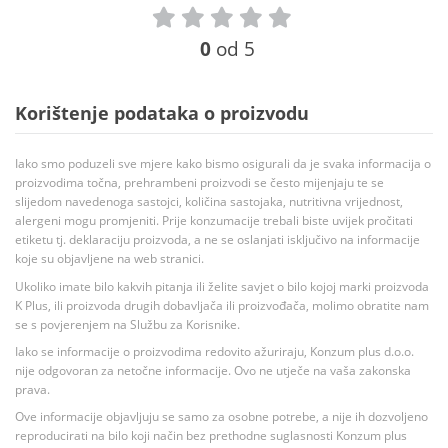
0
od 5
Korištenje podataka o proizvodu
Iako smo poduzeli sve mjere kako bismo osigurali da je svaka informacija o
proizvodima točna, prehrambeni proizvodi se često mijenjaju te se
slijedom navedenoga sastojci, količina sastojaka, nutritivna vrijednost,
alergeni mogu promjeniti. Prije konzumacije trebali biste uvijek pročitati
etiketu tj. deklaraciju proizvoda, a ne se oslanjati isključivo na informacije
koje su objavljene na web stranici.
Ukoliko imate bilo kakvih pitanja ili želite savjet o bilo kojoj marki proizvoda
K Plus, ili proizvoda drugih dobavljača ili proizvođača, molimo obratite nam
se s povjerenjem na Službu za Korisnike.
Iako se informacije o proizvodima redovito ažuriraju, Konzum plus d.o.o.
nije odgovoran za netočne informacije. Ovo ne utječe na vaša zakonska
prava.
Ove informacije objavljuju se samo za osobne potrebe, a nije ih dozvoljeno
reproducirati na bilo koji način bez prethodne suglasnosti Konzum plus