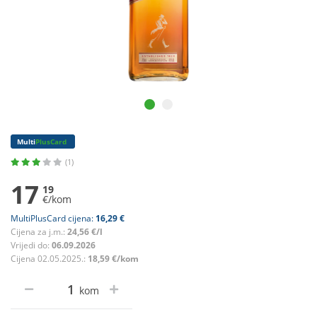
Multi
PlusCard
(1)
17
19
€/kom
MultiPlusCard cijena:
16,29 €
Cijena za j.m.:
24,56 €/l
Vrijedi do:
06.09.2026
Cijena 02.05.2025.:
18,59 €/kom
kom