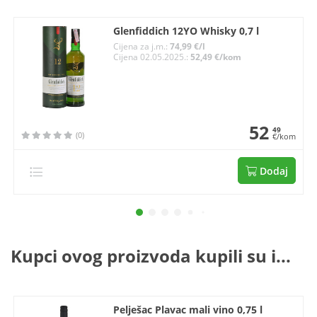
Glenfiddich 12YO Whisky 0,7 l
Cijena za j.m.:
74,99 €/l
Cijena 02.05.2025.:
52,49 €/kom
52
49
(0)
€/kom
Dodaj
Kupci ovog proizvoda kupili su i...
Pelješac Plavac mali vino 0,75 l