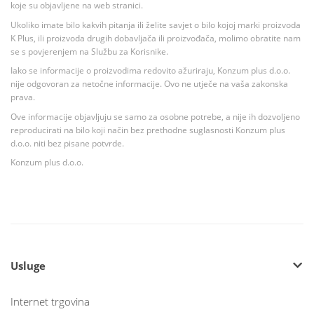
koje su objavljene na web stranici.
Ukoliko imate bilo kakvih pitanja ili želite savjet o bilo kojoj marki proizvoda
K Plus, ili proizvoda drugih dobavljača ili proizvođača, molimo obratite nam
se s povjerenjem na Službu za Korisnike.
Iako se informacije o proizvodima redovito ažuriraju, Konzum plus d.o.o.
nije odgovoran za netočne informacije. Ovo ne utječe na vaša zakonska
prava.
Ove informacije objavljuju se samo za osobne potrebe, a nije ih dozvoljeno
reproducirati na bilo koji način bez prethodne suglasnosti Konzum plus
d.o.o. niti bez pisane potvrde.
Konzum plus d.o.o.
Usluge
Internet trgovina