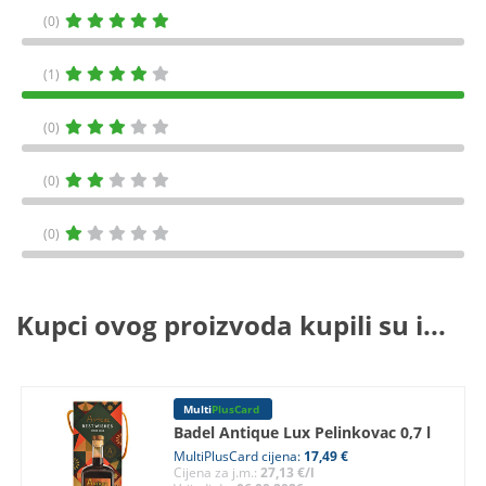
(0)
(1)
(0)
(0)
(0)
Kupci ovog proizvoda kupili su i...
Multi
PlusCard
Badel Antique Lux Pelinkovac 0,7 l
MultiPlusCard cijena:
17,49 €
Cijena za j.m.:
27,13 €/l