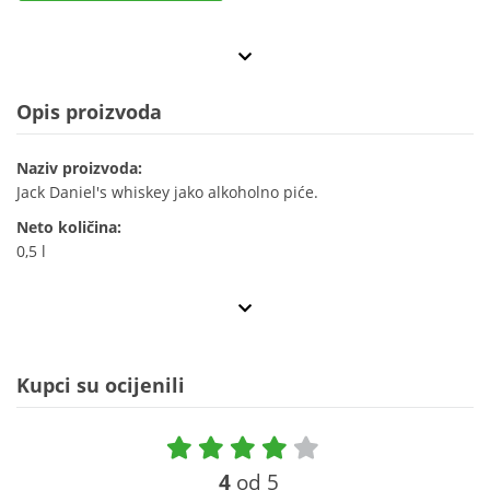
Opis proizvoda
Naziv proizvoda:
Jack Daniel's whiskey jako alkoholno piće.
Neto količina:
0,5 l
Kupci su ocijenili
4
od 5