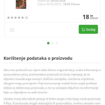
Vrijedi do:
06.09.2026
Cijena 02.05.2025.:
18,05 €/kom
18
99
(0)
€/kom
Dodaj
Korištenje podataka o proizvodu
Iako smo poduzeli sve mjere kako bismo osigurali da je svaka informacija o
proizvodima točna, prehrambeni proizvodi se često mijenjaju te se
slijedom navedenoga sastojci, količina sastojaka, nutritivna vrijednost,
alergeni mogu promjeniti. Prije konzumacije trebali biste uvijek pročitati
etiketu tj. deklaraciju proizvoda, a ne se oslanjati isključivo na informacije
koje su objavljene na web stranici.
Ukoliko imate bilo kakvih pitanja ili želite savjet o bilo kojoj marki proizvoda
K Plus, ili proizvoda drugih dobavljača ili proizvođača, molimo obratite nam