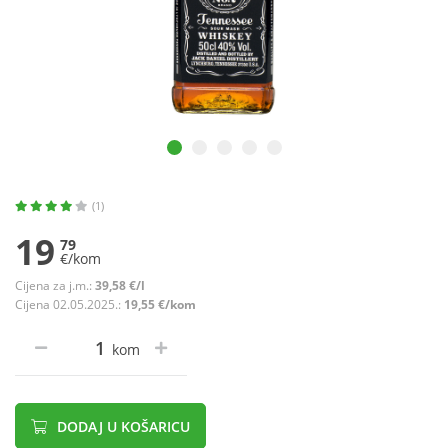
(1)
19
79
€/kom
Cijena za j.m.:
39,58 €/l
Cijena 02.05.2025.:
19,55 €/kom
kom
DODAJ U KOŠARICU