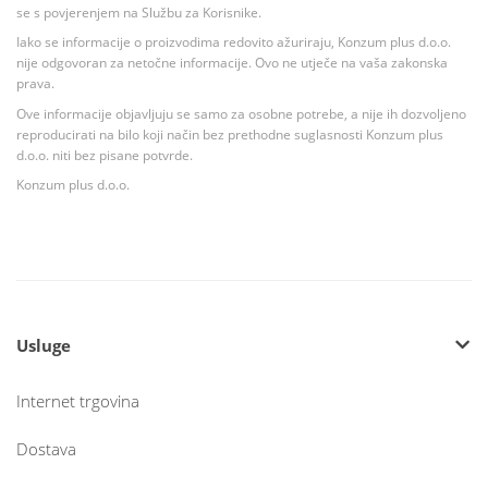
se s povjerenjem na Službu za Korisnike.
Iako se informacije o proizvodima redovito ažuriraju, Konzum plus d.o.o.
nije odgovoran za netočne informacije. Ovo ne utječe na vaša zakonska
prava.
Ove informacije objavljuju se samo za osobne potrebe, a nije ih dozvoljeno
reproducirati na bilo koji način bez prethodne suglasnosti Konzum plus
d.o.o. niti bez pisane potvrde.
Konzum plus d.o.o.
Usluge
Internet trgovina
Dostava