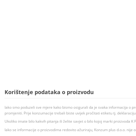
Korištenje podataka o proizvodu
Iako smo poduzeli sve mjere kako bismo osigurali da je svaka informacija o pr
promjeniti. Prije konzumacije trebali biste uvijek pročitati etiketu tj. deklaraci
Ukoliko imate bilo kakvih pitanja ili želite savjet o bilo kojoj marki proizvoda
Iako se informacije o proizvodima redovito ažuriraju, Konzum plus d.o.o. nije