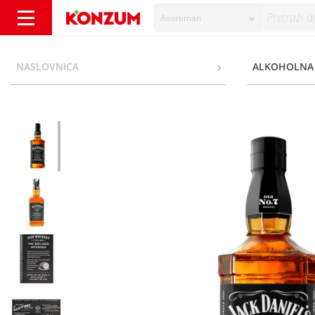
Asortiman
Jack Daniel's Old No. 7 Tennessee Whiskey 7
NASLOVNICA
ALKOHOLNA 