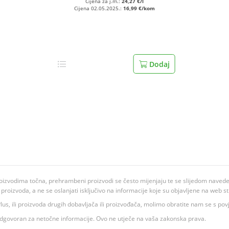
Cijena za j.m.:
24,27 €/l
Cijena 02.05.2025.:
16,99 €/kom
Dodaj
oizvodima točna, prehrambeni proizvodi se često mijenjaju te se slijedom navedeno
ju proizvoda, a ne se oslanjati isključivo na informacije koje su objavljene na web st
 K Plus, ili proizvoda drugih dobavljača ili proizvođača, molimo obratite nam se s p
 odgovoran za netočne informacije. Ovo ne utječe na vaša zakonska prava.