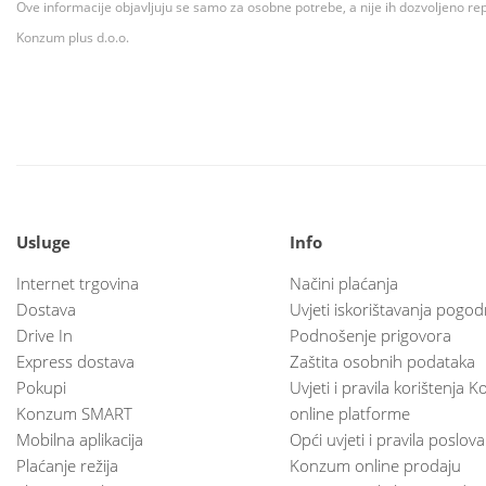
Ove informacije objavljuju se samo za osobne potrebe, a nije ih dozvoljeno rep
Konzum plus d.o.o.
Usluge
Info
Internet trgovina
Načini plaćanja
Dostava
Uvjeti iskorištavanja pogod
Drive In
Podnošenje prigovora
Express dostava
Zaštita osobnih podataka
Pokupi
Uvjeti i pravila korištenja
Konzum SMART
online platforme
Mobilna aplikacija
Opći uvjeti i pravila poslov
Plaćanje režija
Konzum online prodaju