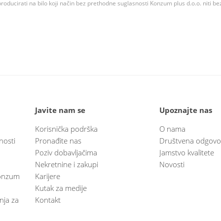
roducirati na bilo koji način bez prethodne suglasnosti Konzum plus d.o.o. niti be
Javite nam se
Upoznajte nas
Korisnička podrška
O nama
nosti
Pronađite nas
Društvena odgovo
Poziv dobavljačima
Jamstvo kvalitete
Nekretnine i zakupi
Novosti
 Konzum
Karijere
Kutak za medije
anja za
Kontakt