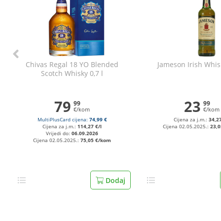
Chivas Regal 18 YO Blended
Jameson Irish Whisk
Scotch Whisky 0,7 l
79
23
99
99
€/kom
€/kom
MultiPlusCard cijena:
74,99 €
Cijena za j.m.:
34,27
Cijena za j.m.:
114,27 €/l
Cijena 02.05.2025.:
23,
Vrijedi do:
06.09.2026
Cijena 02.05.2025.:
75,05 €/kom
Dodaj