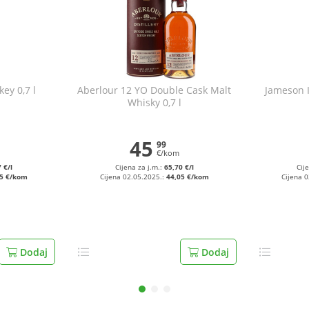
ey 0,7 l
Aberlour 12 YO Double Cask Malt
Jameson I
Whisky 0,7 l
45
99
€/kom
 €/l
Cijena za j.m.:
65,70 €/l
Cij
05 €/kom
Cijena 02.05.2025.:
44,05 €/kom
Cijena 
Dodaj
Dodaj