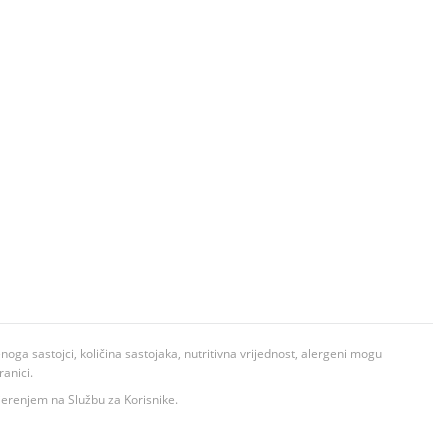
ga sastojci, količina sastojaka, nutritivna vrijednost, alergeni mogu
ranici.
ovjerenjem na Službu za Korisnike.