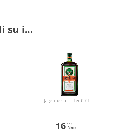
 su i...
Jagermeister Liker 0,7 l
16
99
€/kom