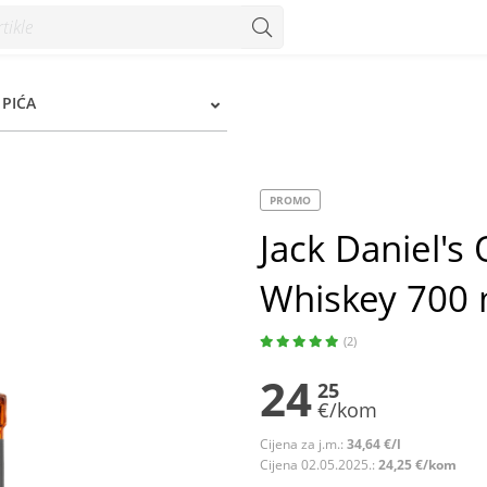
00 ml - Konzum
PIĆA
PROMO
Jack Daniel's
Whiskey 700 
(2)
24
25
€/kom
Cijena za j.m.:
34,64 €/l
Cijena 02.05.2025.:
24,25 €/kom