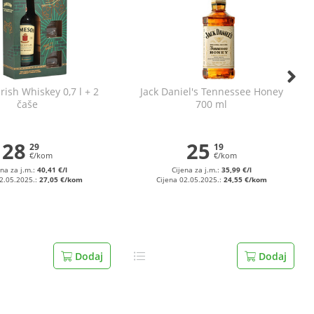
rish Whiskey 0,7 l + 2
Jack Daniel's Tennessee Honey
čaše
700 ml
28
25
29
19
€/kom
€/kom
ena za j.m.:
40,41 €/l
Cijena za j.m.:
35,99 €/l
02.05.2025.:
27,05 €/kom
Cijena 02.05.2025.:
24,55 €/kom
Dodaj
Dodaj