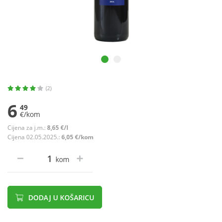
(2)
6
49
€/kom
Cijena za j.m.:
8,65 €/l
Cijena 02.05.2025.:
6,05 €/kom
kom
DODAJ U KOŠARICU