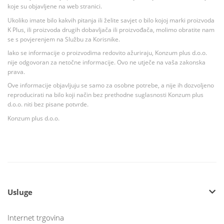
koje su objavljene na web stranici.
Ukoliko imate bilo kakvih pitanja ili želite savjet o bilo kojoj marki proizvoda
K Plus, ili proizvoda drugih dobavljača ili proizvođača, molimo obratite nam
se s povjerenjem na Službu za Korisnike.
Iako se informacije o proizvodima redovito ažuriraju, Konzum plus d.o.o.
nije odgovoran za netočne informacije. Ovo ne utječe na vaša zakonska
prava.
Ove informacije objavljuju se samo za osobne potrebe, a nije ih dozvoljeno
reproducirati na bilo koji način bez prethodne suglasnosti Konzum plus
d.o.o. niti bez pisane potvrde.
Konzum plus d.o.o.
Usluge
Internet trgovina