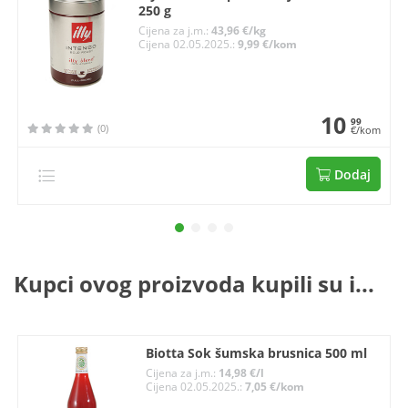
250 g
Cijena za j.m.:
43,96 €/kg
Cijena 02.05.2025.:
9,99 €/kom
10
99
(0)
€/kom
Dodaj
Kupci ovog proizvoda kupili su i...
Biotta Sok šumska brusnica 500 ml
Cijena za j.m.:
14,98 €/l
Cijena 02.05.2025.:
7,05 €/kom