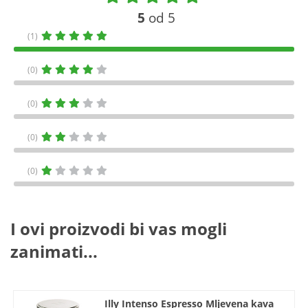
5
od 5
(1)
(0)
(0)
(0)
(0)
I ovi proizvodi bi vas mogli
zanimati...
Illy Intenso Espresso Mljevena kava