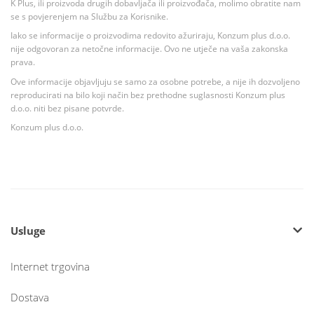
K Plus, ili proizvoda drugih dobavljača ili proizvođača, molimo obratite nam
se s povjerenjem na Službu za Korisnike.
Iako se informacije o proizvodima redovito ažuriraju, Konzum plus d.o.o.
nije odgovoran za netočne informacije. Ovo ne utječe na vaša zakonska
prava.
Ove informacije objavljuju se samo za osobne potrebe, a nije ih dozvoljeno
reproducirati na bilo koji način bez prethodne suglasnosti Konzum plus
d.o.o. niti bez pisane potvrde.
Konzum plus d.o.o.
Usluge
Internet trgovina
Dostava