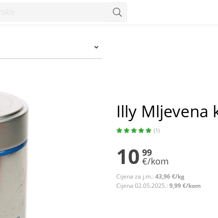
m
Illy Mljevena
(1)
10
99
€/kom
Cijena za j.m.:
43,96 €/kg
Cijena 02.05.2025.:
9,99 €/kom