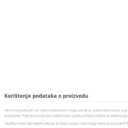
Korištenje podataka o proizvodu
Iako smo poduzeli sve mjere kako bismo osigurali da je svaka informacija o pr
promjeniti. Prije konzumacije trebali biste uvijek pročitati etiketu tj. deklaraci
Ukoliko imate bilo kakvih pitanja ili želite savjet o bilo kojoj marki proizvoda