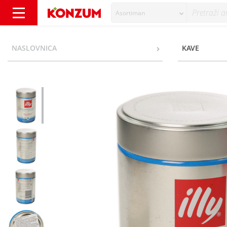
Asortiman
Illy Mljevena kava bez kofeina 250 g - Konzu
NASLOVNICA
KAVE