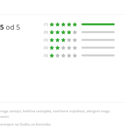
(1)
5
od 5
(0)
(0)
(0)
(0)
ga sastojci, količina sastojaka, nutritivna vrijednost, alergeni mogu
ranici.
ovjerenjem na Službu za Korisnike.