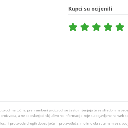
Kupci su ocijenili
oizvodima točna, prehrambeni proizvodi se često mijenjaju te se slijedom navedeno
ju proizvoda, a ne se oslanjati isključivo na informacije koje su objavljene na web st
 K Plus, ili proizvoda drugih dobavljača ili proizvođača, molimo obratite nam se s p