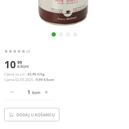
(0)
10
99
€/kom
Cijena za j.m.:
43,96 €/kg
Cijena 02.05.2025.:
9,99 €/kom
kom
DODAJ U KOŠARICU