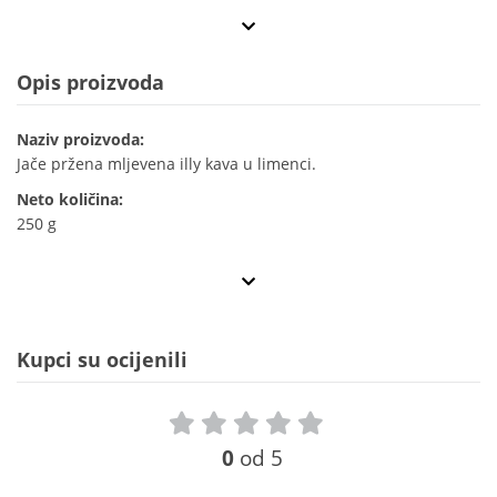
Opis proizvoda
Naziv proizvoda:
Jače pržena mljevena illy kava u limenci.
Neto količina:
250 g
Kupci su ocijenili
0
od 5