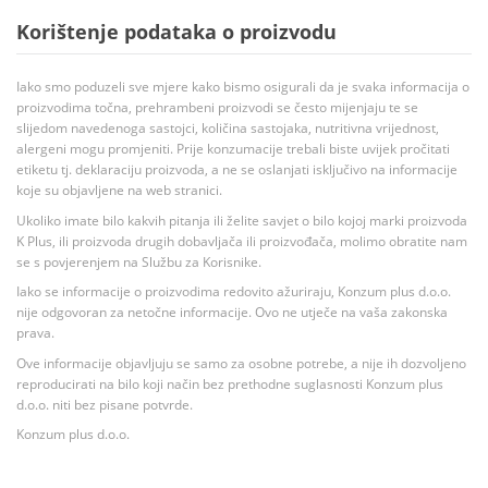
Korištenje podataka o proizvodu
Iako smo poduzeli sve mjere kako bismo osigurali da je svaka informacija o
proizvodima točna, prehrambeni proizvodi se često mijenjaju te se
slijedom navedenoga sastojci, količina sastojaka, nutritivna vrijednost,
alergeni mogu promjeniti. Prije konzumacije trebali biste uvijek pročitati
etiketu tj. deklaraciju proizvoda, a ne se oslanjati isključivo na informacije
koje su objavljene na web stranici.
Ukoliko imate bilo kakvih pitanja ili želite savjet o bilo kojoj marki proizvoda
K Plus, ili proizvoda drugih dobavljača ili proizvođača, molimo obratite nam
se s povjerenjem na Službu za Korisnike.
Iako se informacije o proizvodima redovito ažuriraju, Konzum plus d.o.o.
nije odgovoran za netočne informacije. Ovo ne utječe na vaša zakonska
prava.
Ove informacije objavljuju se samo za osobne potrebe, a nije ih dozvoljeno
reproducirati na bilo koji način bez prethodne suglasnosti Konzum plus
d.o.o. niti bez pisane potvrde.
Konzum plus d.o.o.