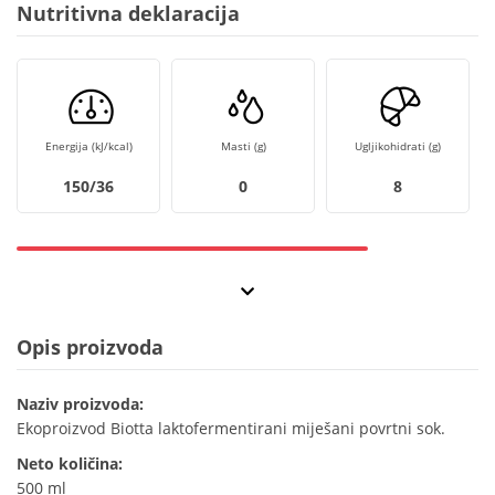
Nutritivna deklaracija
Energija (kJ/kcal)
Masti (g)
Ugljikohidrati (g)
150/36
0
8
Opis proizvoda
Naziv proizvoda:
Ekoproizvod Biotta laktofermentirani miješani povrtni sok.
Neto količina:
500 ml