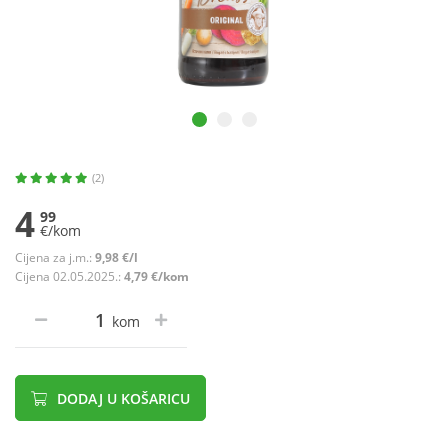
(2)
4
99
€/kom
Cijena za j.m.:
9,98 €/l
Cijena 02.05.2025.:
4,79 €/kom
kom
DODAJ U KOŠARICU