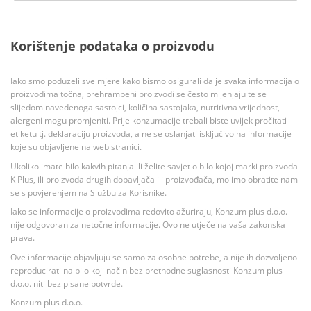
Korištenje podataka o proizvodu
Iako smo poduzeli sve mjere kako bismo osigurali da je svaka informacija o
proizvodima točna, prehrambeni proizvodi se često mijenjaju te se
slijedom navedenoga sastojci, količina sastojaka, nutritivna vrijednost,
alergeni mogu promjeniti. Prije konzumacije trebali biste uvijek pročitati
etiketu tj. deklaraciju proizvoda, a ne se oslanjati isključivo na informacije
koje su objavljene na web stranici.
Ukoliko imate bilo kakvih pitanja ili želite savjet o bilo kojoj marki proizvoda
K Plus, ili proizvoda drugih dobavljača ili proizvođača, molimo obratite nam
se s povjerenjem na Službu za Korisnike.
Iako se informacije o proizvodima redovito ažuriraju, Konzum plus d.o.o.
nije odgovoran za netočne informacije. Ovo ne utječe na vaša zakonska
prava.
Ove informacije objavljuju se samo za osobne potrebe, a nije ih dozvoljeno
reproducirati na bilo koji način bez prethodne suglasnosti Konzum plus
d.o.o. niti bez pisane potvrde.
Konzum plus d.o.o.