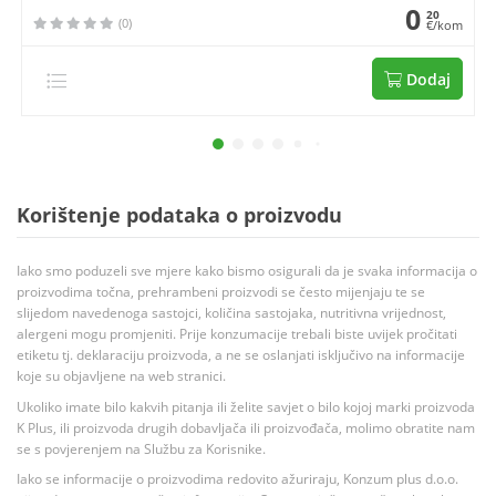
0
20
(0)
€/kom
Dodaj
Korištenje podataka o proizvodu
Iako smo poduzeli sve mjere kako bismo osigurali da je svaka informacija o
proizvodima točna, prehrambeni proizvodi se često mijenjaju te se
slijedom navedenoga sastojci, količina sastojaka, nutritivna vrijednost,
alergeni mogu promjeniti. Prije konzumacije trebali biste uvijek pročitati
etiketu tj. deklaraciju proizvoda, a ne se oslanjati isključivo na informacije
koje su objavljene na web stranici.
Ukoliko imate bilo kakvih pitanja ili želite savjet o bilo kojoj marki proizvoda
K Plus, ili proizvoda drugih dobavljača ili proizvođača, molimo obratite nam
se s povjerenjem na Službu za Korisnike.
Iako se informacije o proizvodima redovito ažuriraju, Konzum plus d.o.o.