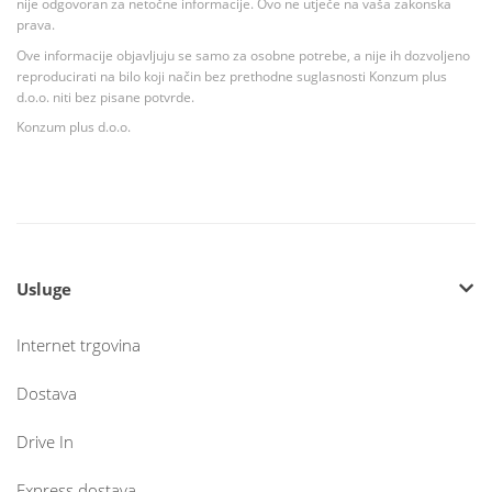
nije odgovoran za netočne informacije. Ovo ne utječe na vaša zakonska
prava.
Ove informacije objavljuju se samo za osobne potrebe, a nije ih dozvoljeno
reproducirati na bilo koji način bez prethodne suglasnosti Konzum plus
d.o.o. niti bez pisane potvrde.
Konzum plus d.o.o.
Usluge
Internet trgovina
Dostava
Drive In
Express dostava