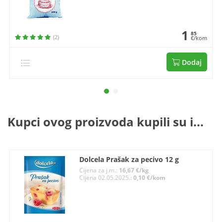
1
85
(2)
€/kom
Dodaj
Kupci ovog proizvoda kupili su i...
Dolcela Prašak za pecivo 12 g
Cijena za j.m.:
16,67 €/kg
Cijena 02.05.2025.:
0,10 €/kom