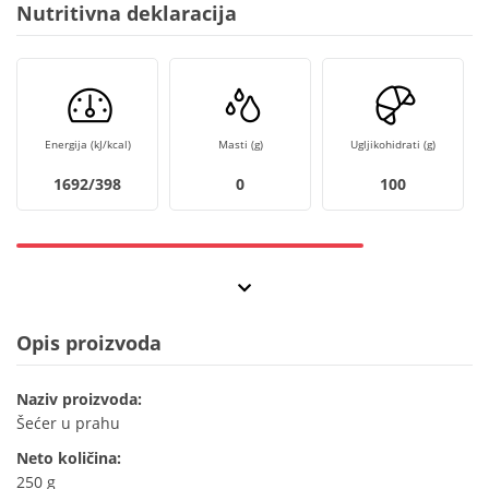
Nutritivna deklaracija
Energija (kJ/kcal)
Masti (g)
Ugljikohidrati (g)
1692/398
0
100
Opis proizvoda
Naziv proizvoda:
Šećer u prahu
Neto količina:
250 g