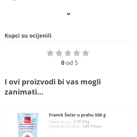
Kupci su ocijenili
0
od 5
I ovi proizvodi bi vas mogli
zanimati...
Franck Šećer u prahu 500 g
Cijena za j.m.:
3,70 €/kg
Cijena 02.05.2025.:
1,85 €/kom