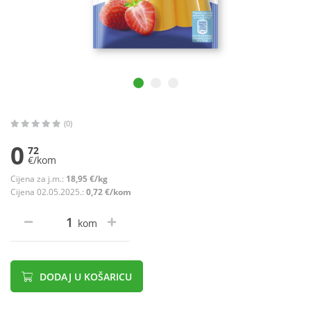
(0)
0
72
€/kom
Cijena za j.m.:
18,95 €/kg
Cijena 02.05.2025.:
0,72 €/kom
kom
DODAJ U KOŠARICU