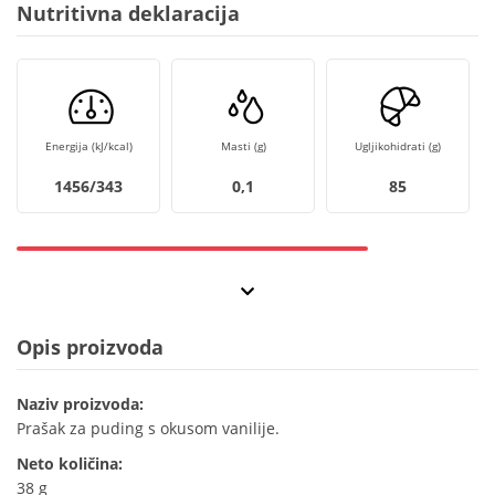
Nutritivna deklaracija
Energija (kJ/kcal)
Masti (g)
Ugljikohidrati (g)
1456/343
0,1
85
Opis proizvoda
Naziv proizvoda:
Prašak za puding s okusom vanilije.
Neto količina:
38 g