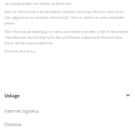
se s povjerenjem na Službu za Korisnike.
Iako se informacije o proizvodima redovito ažuriraju, Konzum plus d.o.o.
nije odgovoran za netočne informacije. Ovo ne utječe na vaša zakonska
prava.
Ove informacije objavljuju se samo za osobne potrebe, a nije ih dozvoljeno
reproducirati na bilo koji način bez prethodne suglasnosti Konzum plus
d.o.o. niti bez pisane potvrde.
Konzum plus d.o.o.
Usluge
Internet trgovina
Dostava