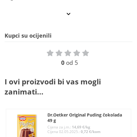
Kupci su ocijenili
0
od 5
I ovi proizvodi bi vas mogli
zanimati...
Dr.Oetker Original Puding čokolada
49 g
Cijena za j.m.:
14,69 €/kg
Cijena 02.05.2025.:
0,72 €/kom