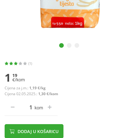
(1)
1
19
€/kom
Cijena za j.m.:
1,19 €/kg
Cijena 02.05.2025.:
1,30 €/kom
kom
DODAJ U KOŠARICU