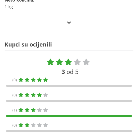
1 kg
Kupci su ocijenili
3
od 5
(0)
(0)
(1)
(0)