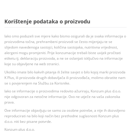
Korištenje podataka o proizvodu
Iako smo poduzeli sve mjere kako bismo osigurali da je svaka informacija o
proizvodima točna, prehrambeni proizvodi se često mijenjaju te se
slijedom navedenoga sastojci, količina sastojaka, nutritivna vrijednost,
alergeni mogu promjeniti. Prije konzumacije trebali biste uvijek pročitati
etiketu tj. deklaraciju proizvoda, a ne se oslanjati isključivo na informacije
koje su objavljene na web stranici.
Ukoliko imate bilo kakvih pitanja ili želite savjet o bilo kojoj marki proizvoda
K Plus, ili proizvoda drugih dobavljača ili proizvođača, molimo obratite nam
se s povjerenjem na Službu za Korisnike.
Iako se informacije o proizvodima redovito ažuriraju, Konzum plus d.o.o.
nije odgovoran za netočne informacije. Ovo ne utječe na vaša zakonska
prava.
Ove informacije objavljuju se samo za osobne potrebe, a nije ih dozvoljeno
reproducirati na bilo koji način bez prethodne suglasnosti Konzum plus
d.o.o. niti bez pisane potvrde.
Konzum plus d.o.o.