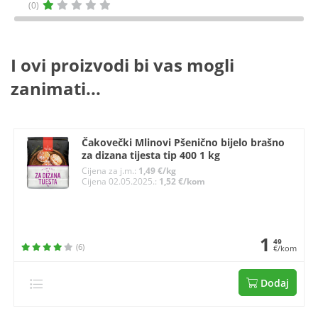
(0)
I ovi proizvodi bi vas mogli
zanimati...
Čakovečki Mlinovi Pšenično bijelo brašno
za dizana tijesta tip 400 1 kg
Cijena za j.m.:
1,49 €/kg
Cijena 02.05.2025.:
1,52 €/kom
1
49
(6)
€/kom
Dodaj