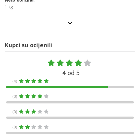
1 kg
Kupci su ocijenili
4
od 5
(4)
(0)
(0)
(0)