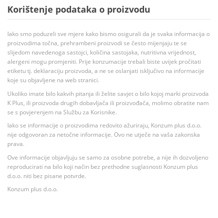
Korištenje podataka o proizvodu
Iako smo poduzeli sve mjere kako bismo osigurali da je svaka informacija o
proizvodima točna, prehrambeni proizvodi se često mijenjaju te se
slijedom navedenoga sastojci, količina sastojaka, nutritivna vrijednost,
alergeni mogu promjeniti. Prije konzumacije trebali biste uvijek pročitati
etiketu tj. deklaraciju proizvoda, a ne se oslanjati isključivo na informacije
koje su objavljene na web stranici.
Ukoliko imate bilo kakvih pitanja ili želite savjet o bilo kojoj marki proizvoda
K Plus, ili proizvoda drugih dobavljača ili proizvođača, molimo obratite nam
se s povjerenjem na Službu za Korisnike.
Iako se informacije o proizvodima redovito ažuriraju, Konzum plus d.o.o.
nije odgovoran za netočne informacije. Ovo ne utječe na vaša zakonska
prava.
Ove informacije objavljuju se samo za osobne potrebe, a nije ih dozvoljeno
reproducirati na bilo koji način bez prethodne suglasnosti Konzum plus
d.o.o. niti bez pisane potvrde.
Konzum plus d.o.o.