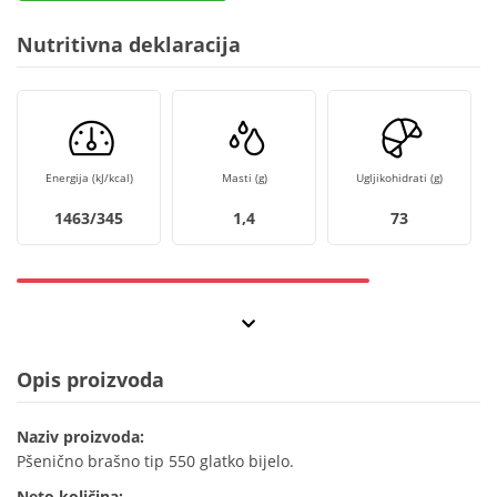
Nutritivna deklaracija
Energija (kJ/kcal)
Masti (g)
Ugljikohidrati (g)
1463/345
1,4
73
Opis proizvoda
Naziv proizvoda:
Pšenično brašno tip 550 glatko bijelo.
Neto količina: