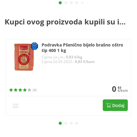
Kupci ovog proizvoda kupili su i...
Podravka Pšenično bijelo brašno oštro
tip 400 1 kg
Cijena za j.m.:
0,83 €/kg
Cijena 02.05.2025.:
0,83 €/kom
0
83
(4)
€/kom
Dodaj