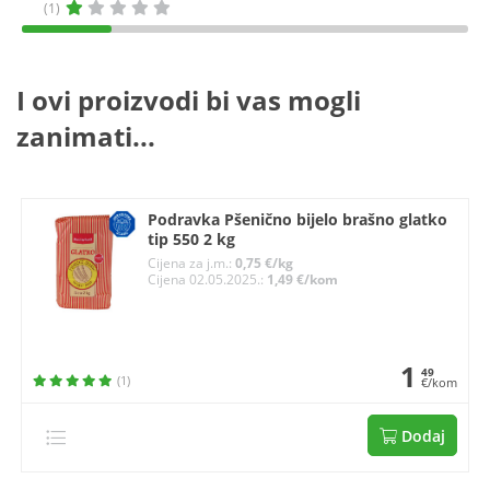
(1)
I ovi proizvodi bi vas mogli
zanimati...
Podravka Pšenično bijelo brašno glatko
tip 550 2 kg
Cijena za j.m.:
0,75 €/kg
Cijena 02.05.2025.:
1,49 €/kom
1
49
(1)
€/kom
Dodaj