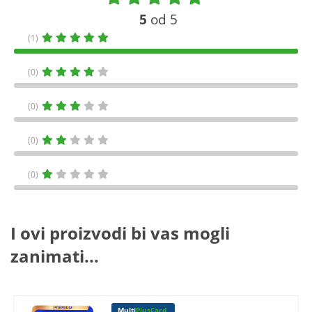
5
od 5
(1)
(0)
(0)
(0)
(0)
I ovi proizvodi bi vas mogli
zanimati...
Multi
PlusCard