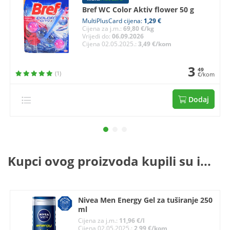
Bref WC Color Aktiv flower 50 g
MultiPlusCard cijena:
1,29 €
Cijena za j.m.:
69,80 €/kg
Vrijedi do:
06.09.2026
Cijena 02.05.2025.:
3,49 €/kom
3
49
(1)
€/kom
Dodaj
Kupci ovog proizvoda kupili su i...
Nivea Men Energy Gel za tuširanje 250
ml
Cijena za j.m.:
11,96 €/l
Cijena 02.05.2025.:
2,99 €/kom