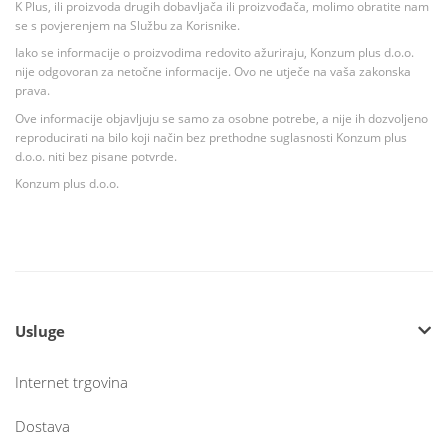
K Plus, ili proizvoda drugih dobavljača ili proizvođača, molimo obratite nam
se s povjerenjem na Službu za Korisnike.
Iako se informacije o proizvodima redovito ažuriraju, Konzum plus d.o.o.
nije odgovoran za netočne informacije. Ovo ne utječe na vaša zakonska
prava.
Ove informacije objavljuju se samo za osobne potrebe, a nije ih dozvoljeno
reproducirati na bilo koji način bez prethodne suglasnosti Konzum plus
d.o.o. niti bez pisane potvrde.
Konzum plus d.o.o.
Usluge
Internet trgovina
Dostava