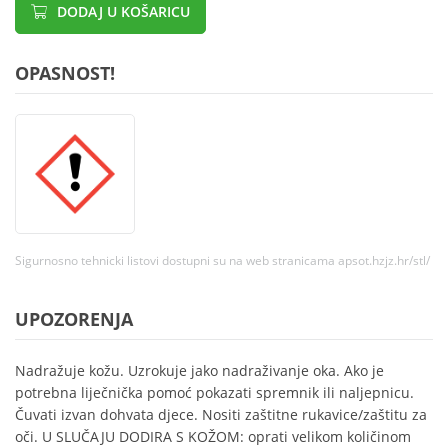
DODAJ U KOŠARICU
OPASNOST!
Sigurnosno tehnicki listovi dostupni su na web stranicama apsot.hzjz.hr/stl/
UPOZORENJA
Nadražuje kožu. Uzrokuje jako nadraživanje oka. Ako je
potrebna liječnička pomoć pokazati spremnik ili naljepnicu.
Čuvati izvan dohvata djece. Nositi zaštitne rukavice/zaštitu za
oči. U SLUČAJU DODIRA S KOŽOM: oprati velikom količinom