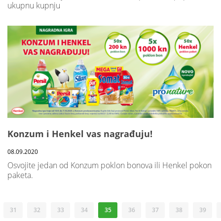
ukupnu kupnju
Konzum i Henkel vas nagrađuju!
08.09.2020
Osvojite jedan od Konzum poklon bonova ili Henkel pokon
paketa.
31
32
33
34
35
36
37
38
39