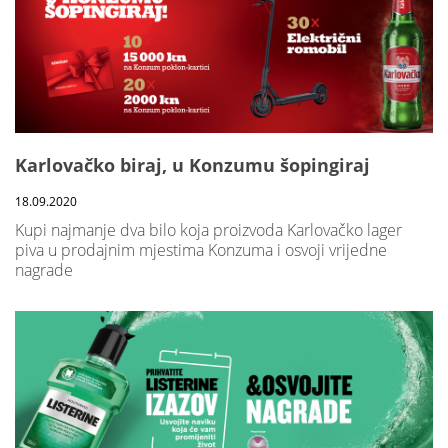
Karlovačko biraj, u Konzumu šopingiraj
18.09.2020
Kupi najmanje dva bilo koja proizvoda Karlovačko lager
piva u prodajnim mjestima Konzuma i osvoji vrijedne
nagrade