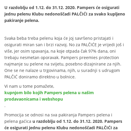
U razdoblju od 1.12. do 31.12. 2020. Pampers će osigurati
jednu pelenu Klubu nedonoščadi PALČIĆI za svako kupljeno
pakiranje pelena.
Svaka beba treba pelenu koja će joj savršeno pristajati i
osigurati miran san i brzi razvoj. No za PALČIĆE je vrijedi još i
više, jer osim spavanja, na koje otpada čak 97% dana, oni
trebaju nesmetan oporavak. Pampers preemies protection
najmanje su pelene na svijetu, posebno dizajnirane za njih.
One se ne nalaze u trgovinama, njih, u suradnji s udrugom
PALČIĆ doniramo direktno u bolnice.
Vi nam u tome pomažete,
kupnjom bilo kojih Pampers pelena u našim
prodavaonicama i webshopu
.
Promocija se odnosi na sva pakiranja Pampers pelena i
pelena gaćica
u razdoblju od 1.12. do 31.12. 2020. Pampers
će osigurati jednu pelenu Klubu nedonoščadi PALČIĆI za