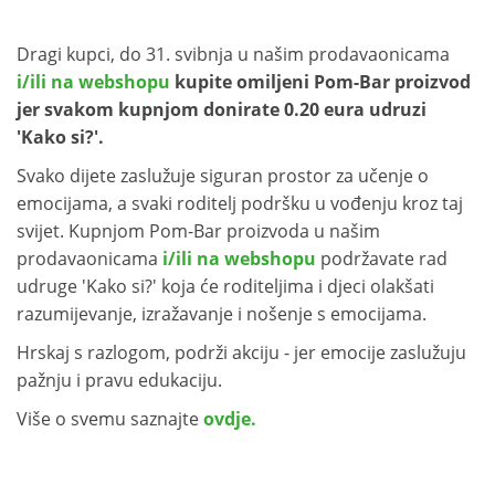
Dragi kupci, do 31. svibnja u našim prodavaonicama
i/ili na webshopu
kupite omiljeni Pom-Bar proizvod
jer svakom kupnjom donirate 0.20 eura udruzi
'Kako si?'.
Svako dijete zaslužuje siguran prostor za učenje o
emocijama, a svaki roditelj podršku u vođenju kroz taj
svijet. Kupnjom Pom-Bar proizvoda u našim
prodavaonicama
i/ili na webshopu
podržavate rad
udruge 'Kako si?' koja će roditeljima i djeci olakšati
razumijevanje, izražavanje i nošenje s emocijama.
Hrskaj s razlogom, podrži akciju - jer emocije zaslužuju
pažnju i pravu edukaciju.
Više o svemu saznajte
ovdje.