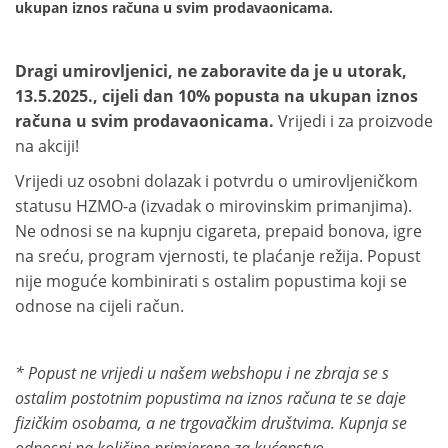
ukupan iznos računa u svim prodavaonicama.
Dragi umirovljenici, ne zaboravite da je u utorak,
13.5.2025., cijeli dan 10% popusta na ukupan iznos
računa u svim prodavaonicama.
Vrijedi i za proizvode
na akciji!
Vrijedi uz osobni dolazak i potvrdu o umirovljeničkom
statusu HZMO-a (izvadak o mirovinskim primanjima).
Ne odnosi se na kupnju cigareta, prepaid bonova, igre
na sreću, program vjernosti, te plaćanje režija. Popust
nije moguće kombinirati s ostalim popustima koji se
odnose na cijeli račun.
* Popust ne vrijedi u našem webshopu i ne zbraja se s
ostalim postotnim popustima na iznos računa te se daje
fizičkim osobama, a ne trgovačkim društvima. Kupnja se
odnosni na količine primjerene za kućanstvo.