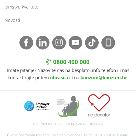
Jamstvo kvalitete
Novosti
0800 400 000
Imate pitanje? Nazovite nas na besplatni info telefon ili nas
kontaktirajte putem
obrasca
ili na
konzum@konzum.hr
.
© KONZUM
2026. SVA PRAVA PRIDRŽANA.
Cijene proizvoda izražene na stranici odnose se na uslugu online kupnje.