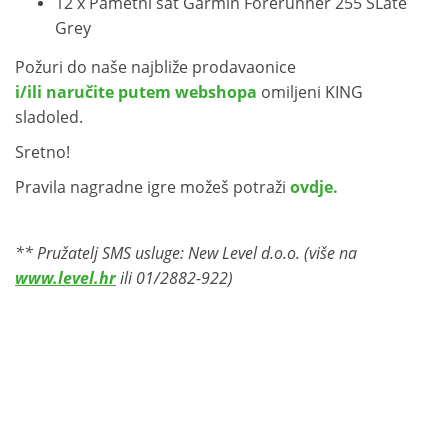
12 x Pametni sat Garmin Forerunner 255 SLate
Grey
Požuri do naše najbliže prodavaonice
i/ili naručite putem webshopa
omiljeni KING
sladoled.
Sretno!
Pravila nagradne igre možeš potraži
ovdje.
** Pružatelj SMS usluge: New Level d.o.o. (više na
www.level.hr
ili 01/2882-922)