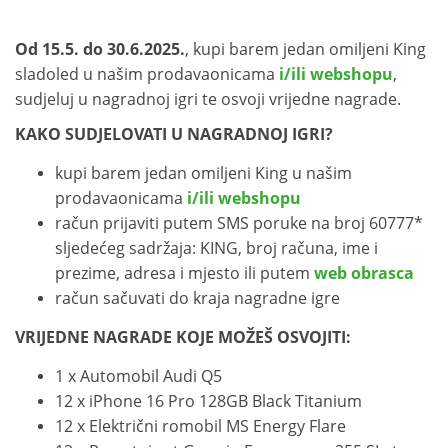
Od 15.5. do 30.6.2025.
, kupi barem jedan omiljeni King
sladoled u našim prodavaonicama
i/ili webshopu
,
sudjeluj u nagradnoj igri te osvoji vrijedne nagrade.
KAKO SUDJELOVATI U NAGRADNOJ IGRI?
kupi barem jedan omiljeni King u našim
prodavaonicama
i/ili webshopu
račun prijaviti putem SMS poruke na broj 60777*
sljedećeg sadržaja: KING, broj računa, ime i
prezime, adresa i mjesto ili putem
web obrasca
račun sačuvati do kraja nagradne igre
VRIJEDNE NAGRADE KOJE MOŽEŠ OSVOJITI:
1 x Automobil Audi Q5
12 x iPhone 16 Pro 128GB Black Titanium
12 x Električni romobil MS Energy Flare