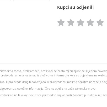
Kupci su ocijenili
oizvodima točna, prehrambeni proizvodi se često mijenjaju te se slijedom navedeno
ju proizvoda, a ne se oslanjati isključivo na informacije koje su objavljene na web st
 K Plus, ili proizvoda drugih dobavljača ili proizvođača, molimo obratite nam se s p
 odgovoran za netočne informacije. Ovo ne utječe na vaša zakonska prava.
roducirati na bilo koji način bez prethodne suglasnosti Konzum plus d.o.o. niti be