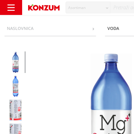
Asortiman
Mg Mivela Blago gazirana prirodna mineralna
NASLOVNICA
VODA