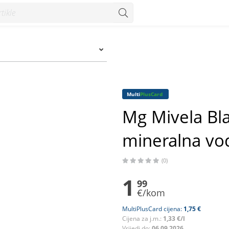
 voda 1,5 l - Konzum
Multi
PlusCard
Mg Mivela Bla
mineralna vod
(0)
1
99
€/kom
MultiPlusCard cijena:
1,75 €
Cijena za j.m.:
1,33 €/l
Vrijedi do:
06.09.2026