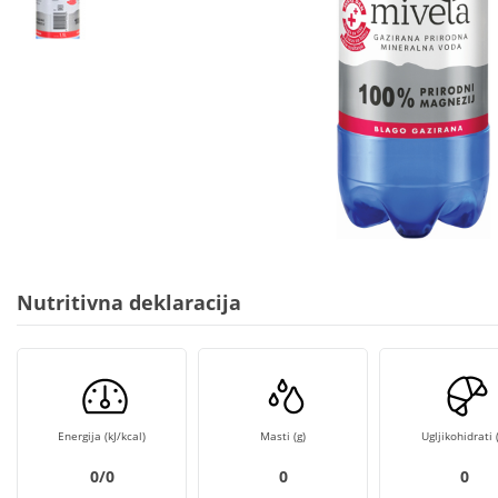
Nutritivna deklaracija
Energija (kJ/kcal)
Masti (g)
Ugljikohidrati (
0/0
0
0