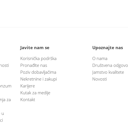
Javite nam se
Upoznajte nas
Korisnička podrška
O nama
nosti
Pronađite nas
Društvena odgovo
Poziv dobavljačima
Jamstvo kvalitete
Nekretnine i zakupi
Novosti
 Konzum
Karijere
Kutak za medije
anja za
Kontakt
e u
ci