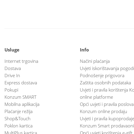
Usluge
Info
Internet trgovina
Načini plaćanja
Dostava
Uvjeti iskorištavanja pogod
Drive In
Podnošenje prigovora
Express dostava
Zaštita osobnih podataka
Pokupi
Uvjeti i pravila korištenja
Konzum SMART
online platforme
Mobilna aplikacija
Opći uvjeti i pravila poslov
Plaćanje režija
Konzum online prodaju
Shop&Touch
Uvjeti i pravila kupoprodaj
Poklon kartica
Konzum Smart prodavaoni
MultiPlus kartica
Opći uvjeti korištenja e-gift