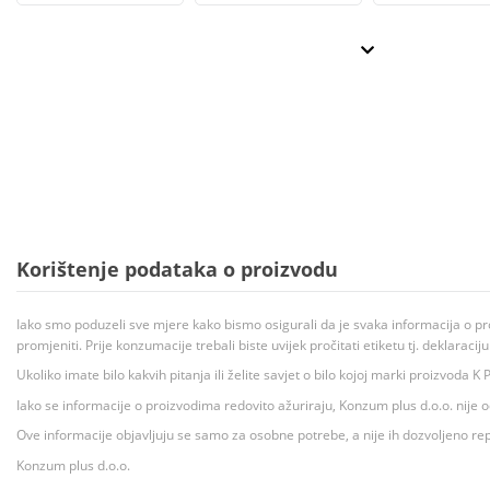
Korištenje podataka o proizvodu
Iako smo poduzeli sve mjere kako bismo osigurali da je svaka informacija o pr
promjeniti. Prije konzumacije trebali biste uvijek pročitati etiketu tj. deklaraci
Ukoliko imate bilo kakvih pitanja ili želite savjet o bilo kojoj marki proizvoda
Iako se informacije o proizvodima redovito ažuriraju, Konzum plus d.o.o. nije
Ove informacije objavljuju se samo za osobne potrebe, a nije ih dozvoljeno rep
Konzum plus d.o.o.