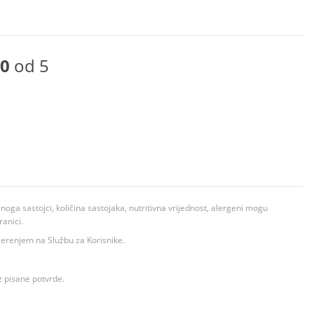
0
od 5
ga sastojci, količina sastojaka, nutritivna vrijednost, alergeni mogu
ranici.
ovjerenjem na Službu za Korisnike.
z pisane potvrde.