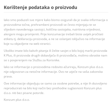
Korištenje podataka o proizvodu
Iako smo poduzeli sve mjere kako bismo osigurali da je svaka informacija o
proizvodima točna, prehrambeni proizvodi se često mijenjaju te se
slijedom navedenoga sastojci, količina sastojaka, nutritivna vrijednost,
alergeni mogu promjeniti. Prije konzumacije trebali biste uvijek pročitati
etiketu tj. deklaraciju proizvoda, a ne se oslanjati isključivo na informacije
koje su objavljene na web stranici.
Ukoliko imate bilo kakvih pitanja ili želite savjet o bilo kojoj marki proizvoda
K Plus, ili proizvoda drugih dobavljača ili proizvođača, molimo obratite nam
se s povjerenjem na Službu za Korisnike.
Iako se informacije o proizvodima redovito ažuriraju, Konzum plus d.o.o.
nije odgovoran za netočne informacije. Ovo ne utječe na vaša zakonska
prava.
Ove informacije objavljuju se samo za osobne potrebe, a nije ih dozvoljeno
reproducirati na bilo koji način bez prethodne suglasnosti Konzum plus
d.o.o. niti bez pisane potvrde.
Konzum plus d.o.o.