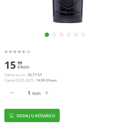
(0)
15
99
€/kom
Cijena za j.m.:
20,77 €/l
Cijena 02.05.2025.:
14,99 €/kom
kom
DODAJ U KOŠARICU