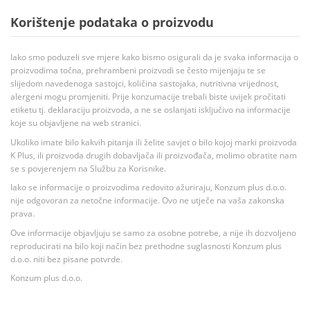
Korištenje podataka o proizvodu
Iako smo poduzeli sve mjere kako bismo osigurali da je svaka informacija o
proizvodima točna, prehrambeni proizvodi se često mijenjaju te se
slijedom navedenoga sastojci, količina sastojaka, nutritivna vrijednost,
alergeni mogu promjeniti. Prije konzumacije trebali biste uvijek pročitati
etiketu tj. deklaraciju proizvoda, a ne se oslanjati isključivo na informacije
koje su objavljene na web stranici.
Ukoliko imate bilo kakvih pitanja ili želite savjet o bilo kojoj marki proizvoda
K Plus, ili proizvoda drugih dobavljača ili proizvođača, molimo obratite nam
se s povjerenjem na Službu za Korisnike.
Iako se informacije o proizvodima redovito ažuriraju, Konzum plus d.o.o.
nije odgovoran za netočne informacije. Ovo ne utječe na vaša zakonska
prava.
Ove informacije objavljuju se samo za osobne potrebe, a nije ih dozvoljeno
reproducirati na bilo koji način bez prethodne suglasnosti Konzum plus
d.o.o. niti bez pisane potvrde.
Konzum plus d.o.o.