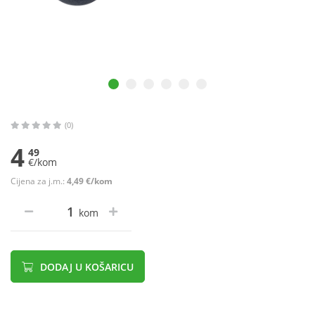
(0)
4
49
€/kom
Cijena za j.m.:
4,49 €/kom
kom
DODAJ U KOŠARICU