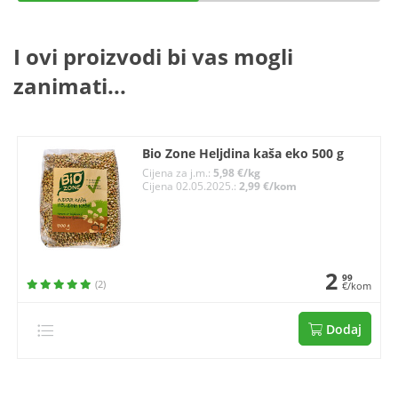
I ovi proizvodi bi vas mogli
zanimati...
Bio Zone Heljdina kaša eko 500 g
Cijena za j.m.:
5,98 €/kg
Cijena 02.05.2025.:
2,99 €/kom
2
99
(2)
€/kom
Dodaj