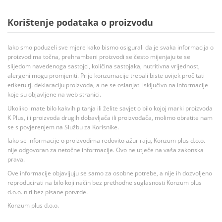
Korištenje podataka o proizvodu
Iako smo poduzeli sve mjere kako bismo osigurali da je svaka informacija o
proizvodima točna, prehrambeni proizvodi se često mijenjaju te se
slijedom navedenoga sastojci, količina sastojaka, nutritivna vrijednost,
alergeni mogu promjeniti. Prije konzumacije trebali biste uvijek pročitati
etiketu tj. deklaraciju proizvoda, a ne se oslanjati isključivo na informacije
koje su objavljene na web stranici.
Ukoliko imate bilo kakvih pitanja ili želite savjet o bilo kojoj marki proizvoda
K Plus, ili proizvoda drugih dobavljača ili proizvođača, molimo obratite nam
se s povjerenjem na Službu za Korisnike.
Iako se informacije o proizvodima redovito ažuriraju, Konzum plus d.o.o.
nije odgovoran za netočne informacije. Ovo ne utječe na vaša zakonska
prava.
Ove informacije objavljuju se samo za osobne potrebe, a nije ih dozvoljeno
reproducirati na bilo koji način bez prethodne suglasnosti Konzum plus
d.o.o. niti bez pisane potvrde.
Konzum plus d.o.o.