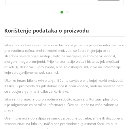
Korištenje podataka o proizvodu
Iako smo poduzeli sve mjere kako bismo osigurali da je svaka informacija o
proizvodima točna, prehrambeni proizvodi se često mijenjaju te se
slijedom navedenoga sastojci, količina sastojaka, nutritivna vrijednost,
alergeni mogu promjeniti. Prije konzumacije trebali biste uvijek pročitati
etiketu tj. deklaraciju proizvoda, a ne se oslanjati isključivo na informacije
koje su objavljene na web stranici.
Ukoliko imate bilo kakvih pitanja ili želite savjet o bilo kojoj marki proizvoda
K Plus, ili proizvoda drugih dobavljača ili proizvođača, molimo obratite nam
se s povjerenjem na Službu za Korisnike.
Iako se informacije o proizvodima redovito ažuriraju, Konzum plus d.o.o.
nije odgovoran za netočne informacije. Ovo ne utječe na vaša zakonska
prava.
Ove informacije objavljuju se samo za osobne potrebe, a nije ih dozvoljeno
reproducirati na bilo koji način bez prethodne suglasnosti Konzum plus