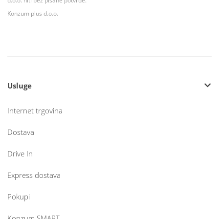
d.o.o. niti bez pisane potvrde.
Konzum plus d.o.o.
Usluge
Internet trgovina
Dostava
Drive In
Express dostava
Pokupi
Konzum SMART