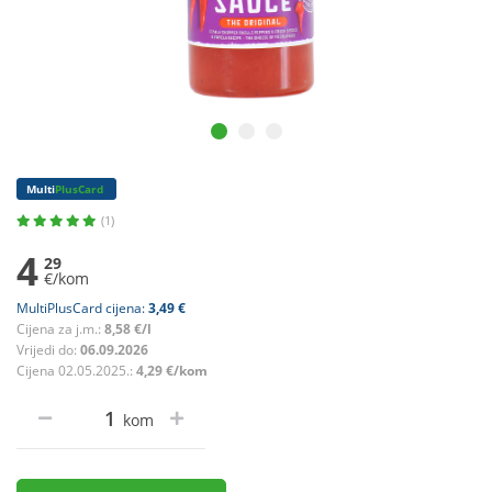
Multi
PlusCard
(1)
4
29
€/kom
MultiPlusCard cijena:
3,49 €
Cijena za j.m.:
8,58 €/l
Vrijedi do:
06.09.2026
Cijena 02.05.2025.:
4,29 €/kom
kom