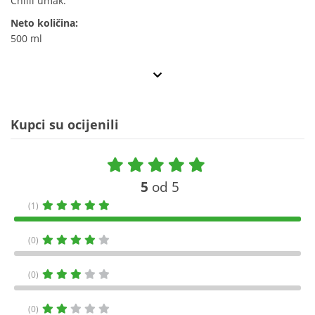
Chilli umak.
Neto količina:
500 ml
Kupci su ocijenili
5
od 5
(1)
(0)
(0)
(0)