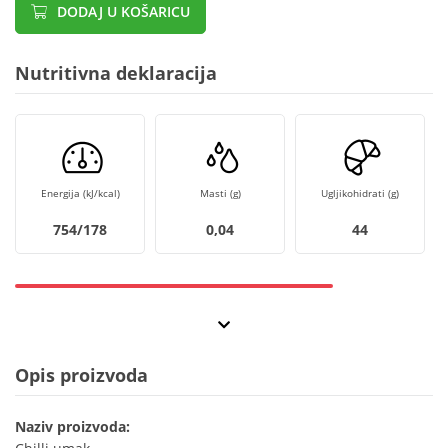
DODAJ U KOŠARICU
Nutritivna deklaracija
Energija (kJ/kcal)
Masti (g)
Ugljikohidrati (g)
754/178
0,04
44
Opis proizvoda
Naziv proizvoda: