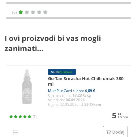
(0)
I ovi proizvodi bi vas mogli
zanimati...
Multi
PlusCard
Go-Tan Sriracha Hot Chilli umak 380
ml
MultiPlusCard cijena:
4,69 €
Cijena za j.m.:
13,23 €/kg
Vrijedi do:
06.09.2026
Cijena 02.05.2025.:
5,29 €/kom
5
29
(1)
€/kom
Dodaj