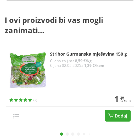
I ovi proizvodi bi vas mogli
zanimati...
Stribor Gurmanska mješavina 150 g
Cijena za j.m.:
8,59 €/kg
Cijena 02.05.2025.:
1,29 €/kom
1
29
(2)
€/kom
Dodaj