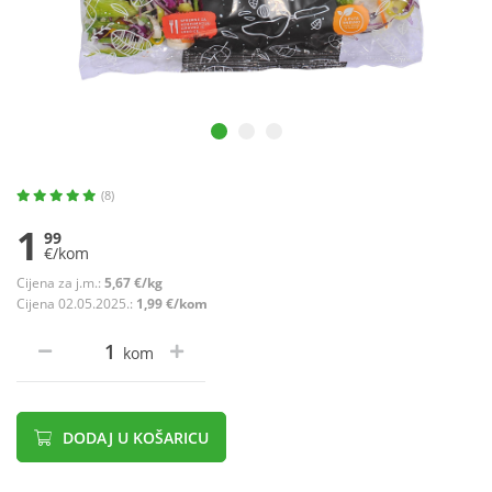
(8)
1
99
€/kom
Cijena za j.m.:
5,67 €/kg
Cijena 02.05.2025.:
1,99 €/kom
kom
DODAJ U KOŠARICU