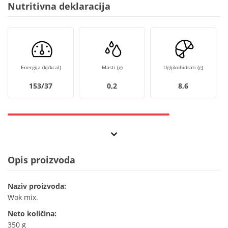
Nutritivna deklaracija
Energija (kJ/kcal)
Masti (g)
Ugljikohidrati (g)
153/37
0,2
8,6
Opis proizvoda
Naziv proizvoda:
Wok mix.
Neto količina:
350 g