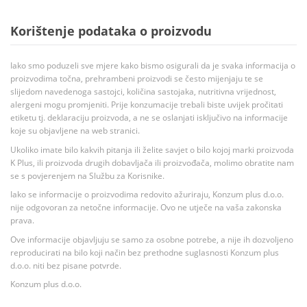
Korištenje podataka o proizvodu
Iako smo poduzeli sve mjere kako bismo osigurali da je svaka informacija o
proizvodima točna, prehrambeni proizvodi se često mijenjaju te se
slijedom navedenoga sastojci, količina sastojaka, nutritivna vrijednost,
alergeni mogu promjeniti. Prije konzumacije trebali biste uvijek pročitati
etiketu tj. deklaraciju proizvoda, a ne se oslanjati isključivo na informacije
koje su objavljene na web stranici.
Ukoliko imate bilo kakvih pitanja ili želite savjet o bilo kojoj marki proizvoda
K Plus, ili proizvoda drugih dobavljača ili proizvođača, molimo obratite nam
se s povjerenjem na Službu za Korisnike.
Iako se informacije o proizvodima redovito ažuriraju, Konzum plus d.o.o.
nije odgovoran za netočne informacije. Ovo ne utječe na vaša zakonska
prava.
Ove informacije objavljuju se samo za osobne potrebe, a nije ih dozvoljeno
reproducirati na bilo koji način bez prethodne suglasnosti Konzum plus
d.o.o. niti bez pisane potvrde.
Konzum plus d.o.o.