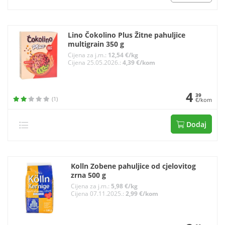
Lino Čokolino Plus Žitne pahuljice
multigrain 350 g
Cijena za j.m.:
12,54 €/kg
Cijena 25.05.2026.:
4,39 €/kom
4
39
(1)
€/kom
Dodaj
Kolln Zobene pahuljice od cjelovitog
zrna 500 g
Cijena za j.m.:
5,98 €/kg
Cijena 07.11.2025.:
2,99 €/kom