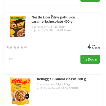
Nestlé Lion Žitne pahuljice
caramel&chocolate 400 g
Cijena za j.m.:
11,23 €/kg
Cijena 02.05.2025.:
4,29 €/kom
4
49
(0)
€/kom
Dodaj
Kellogg's Granola classic 380 g
Cijena za j.m.:
14,45 €/kg
Cijena 02.05.2025.:
5,49 €/kom