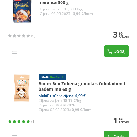
naranča 300 g
Cijena za j.m.:
13,30 €/kg
Cijena 02.05.2025.:
3,99 €/kom
3
99
(0)
€/kom
Dodaj
Multi
PlusCard
Boom Box Zobena granola s čokoladom i
bademima 60 g
MultiPlusCard cijena:
0,99 €
Cijena za j.m.:
18,17 €/kg
Vrijedi do:
06.09.2026
Cijena 02.05.2025.:
0,99 €/kom
1
09
(1)
€/kom
Dodaj