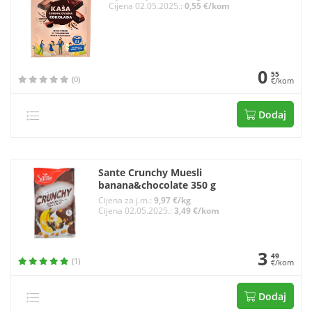
Cijena 02.05.2025.:
0,55 €/kom
0
55
(0)
€/kom
Dodaj
Sante Crunchy Muesli
banana&chocolate 350 g
Cijena za j.m.:
9,97 €/kg
Cijena 02.05.2025.:
3,49 €/kom
3
49
(1)
€/kom
Dodaj