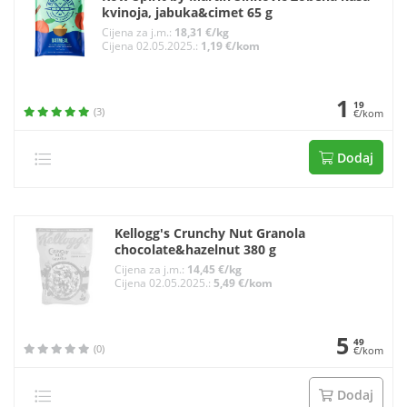
kvinoja, jabuka&cimet 65 g
Cijena za j.m.:
18,31 €/kg
Cijena 02.05.2025.:
1,19 €/kom
1
19
(3)
€/kom
Dodaj
Kellogg's Crunchy Nut Granola
chocolate&hazelnut 380 g
Cijena za j.m.:
14,45 €/kg
Cijena 02.05.2025.:
5,49 €/kom
5
49
(0)
€/kom
Dodaj