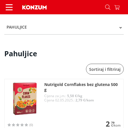
Pahuljice - Kategorije - Konzum
PAHULJICE
Pahuljice
Sortiraj i filtriraj
Nutrigold Cornflakes bez glutena 500
g
Cijena za j.m.:
5,58 €/kg
Cijena 02.05.2025.:
2,79 €/kom
2
79
(0)
€/kom