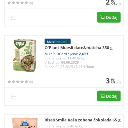
2
99
(0)
€/kom
Dodaj
Multi
PlusCard
O'Plant Muesli date&matcha 350 g
MultiPlusCard cijena:
2,49 €
Cijena za j.m.:
11,40 €/kg
Vrijedi do:
06.09.2026
Cijena 02.05.2025.:
3,99 €/kom
3
99
(0)
€/kom
Dodaj
Rise&Smile Kaša zobena čokolada 65 g
Cijena za j.m.:
8,46 €/kg