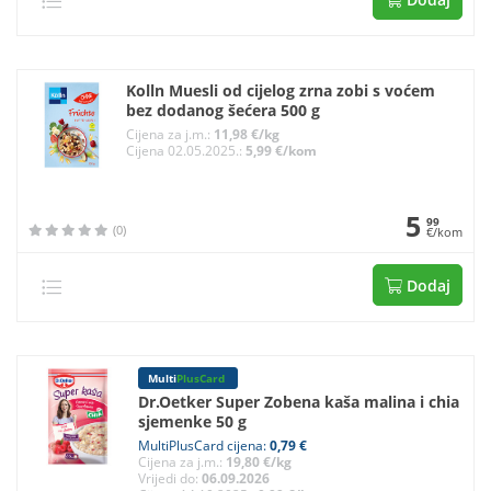
Kolln Muesli od cijelog zrna zobi s voćem
bez dodanog šećera 500 g
Cijena za j.m.:
11,98 €/kg
Cijena 02.05.2025.:
5,99 €/kom
5
99
(0)
€/kom
Dodaj
Multi
PlusCard
Dr.Oetker Super Zobena kaša malina i chia
sjemenke 50 g
MultiPlusCard cijena:
0,79 €
Cijena za j.m.:
19,80 €/kg
Vrijedi do:
06.09.2026