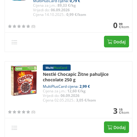
MultiPlusCard cijena:
0,79 €
Cijena za j.m.:
89,33 €/kg
Vrijedi do:
06.09.2026
Cijena 14.10.2025.:
0,99 €/kom
0
99
(0)
€/kom
Dodaj
Multi
PlusCard
Nestlé Chocapic Žitne pahuljice
chocolate 250 g
MultiPlusCard cijena:
2,99 €
Cijena za j.m.:
12,60 €/kg
Vrijedi do:
06.09.2026
Cijena 02.05.2025.:
3,05 €/kom
3
15
(0)
€/kom
Dodaj