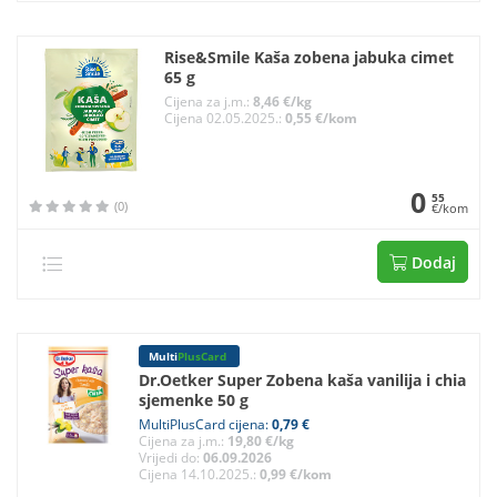
Rise&Smile Kaša zobena jabuka cimet
65 g
Cijena za j.m.:
8,46 €/kg
Cijena 02.05.2025.:
0,55 €/kom
0
55
(0)
€/kom
Dodaj
Multi
PlusCard
Dr.Oetker Super Zobena kaša vanilija i chia
sjemenke 50 g
MultiPlusCard cijena:
0,79 €
Cijena za j.m.:
19,80 €/kg
Vrijedi do:
06.09.2026
Cijena 14.10.2025.:
0,99 €/kom