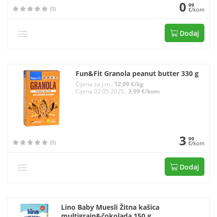
0
99
(0)
€/kom
Dodaj
Fun&Fit Granola peanut butter 330 g
Cijena za j.m.:
12,09 €/kg
Cijena 02.05.2025.:
3,99 €/kom
3
99
(0)
€/kom
Dodaj
Lino Baby Muesli Žitna kašica
multigrain&čokolada 150 g