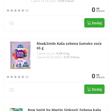
Cijena 14.10.2025.:
0,99 €/kom
0
99
(0)
€/kom
Dodaj
Rise&Smile Kaša zobena šumsko voće
65 g
Cijena za j.m.:
8,46 €/kg
Cijena 02.05.2025.:
0,55 €/kom
0
55
(0)
€/kom
Dodaj
Row Spirit by Martin Sinković Zobena kaša