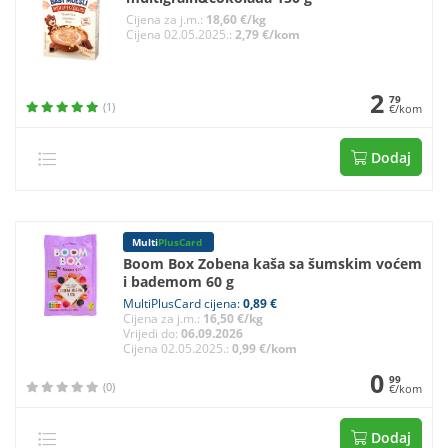
Cijena za j.m.:
18,60 €/kg
Cijena 02.05.2025.:
2,79 €/kom
2
79
(1)
€/kom
Dodaj
Multi
PlusCard
Boom Box Zobena kaša sa šumskim voćem
i bademom 60 g
MultiPlusCard cijena:
0,89 €
Cijena za j.m.:
16,50 €/kg
Vrijedi do:
06.09.2026
Cijena 02.05.2025.:
0,99 €/kom
0
99
(0)
€/kom
Dodaj