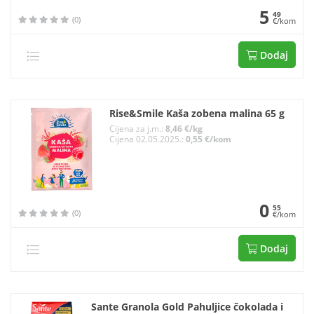
5
49
(0)
€/kom
Dodaj
Rise&Smile Kaša zobena malina 65 g
Cijena za j.m.:
8,46 €/kg
Cijena 02.05.2025.:
0,55 €/kom
0
55
(0)
€/kom
Dodaj
Sante Granola Gold Pahuljice čokolada i