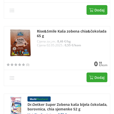
Dodaj
Rise&Smile Kaša zobena chia&čokolada
65 g
Cijena za j.m.:
8,46 €/kg
Cijena 02.05.2025.:
0,55 €/kom
0
55
(0)
€/kom
Dodaj
Multi
PlusCard
Dr.Oetker Super Zobena kaša bijela čokolada,
borovnica, chia sjemenke 52 g